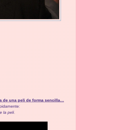
a de una peli de forma sencilla…
ápidamente:
e la peli
.