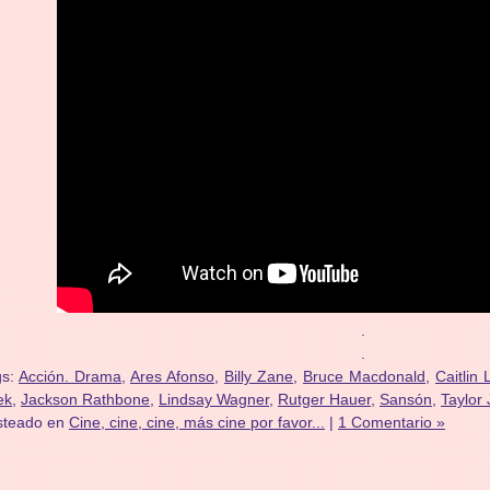
.
.
gs:
Acción. Drama
,
Ares Afonso
,
Billy Zane
,
Bruce Macdonald
,
Caitlin
ek
,
Jackson Rathbone
,
Lindsay Wagner
,
Rutger Hauer
,
Sansón
,
Taylor
steado en
Cine, cine, cine, más cine por favor...
|
1 Comentario »