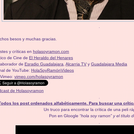
.
chos besos y muchas gracias.
stes y críticas en
holasoyramon.com
tico de Cine de
El Heraldo del Henares
olaborador de
Esradio Guadalajara
,
Alcarria TV
y
Guadalajara Media
nal de YouTube:
HolaSoyRamónVídeos
 Vimeo:
vimeo.com/holasoyramon
dcast de Holasoyramon
.
Todos los post ordenados alfabéticamente. Para buscar una crític
Un truco para encontrar la crítica de una peli r
Pon en Gloogle
“hola soy ramon” y el título d
.