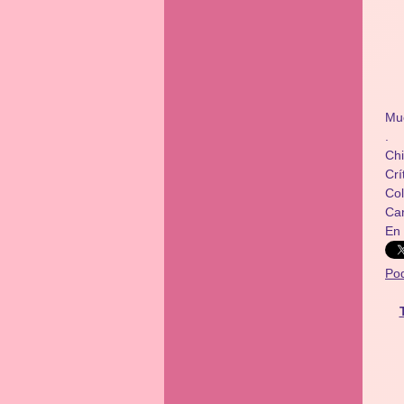
Mu
.
Chi
Crí
​​C
Ca
En
Po