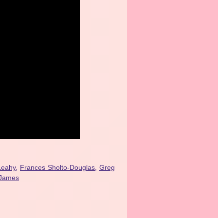
 Leahy
,
Frances Sholto-Douglas
,
Greg
 James