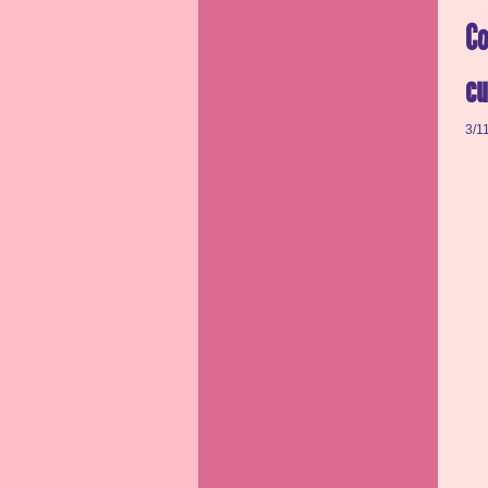
Co
cu
3/1