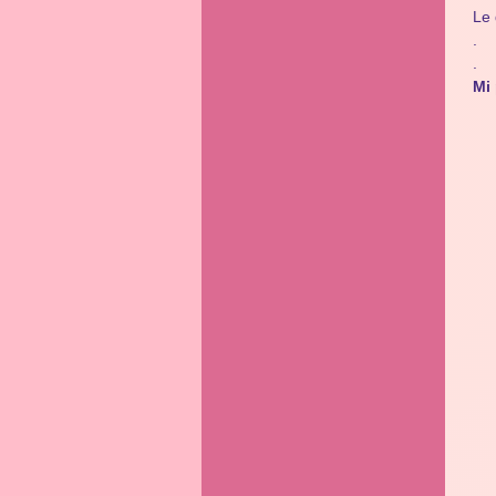
Le 
.
.
Mi 