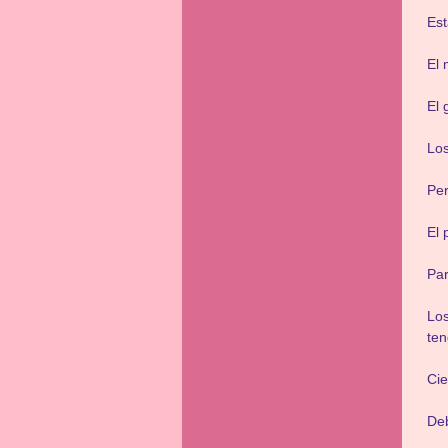
Est
El 
El 
Los
Per
El 
Par
Los
ten
Cie
Deb