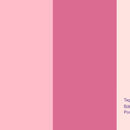
Ta
Kri
Po