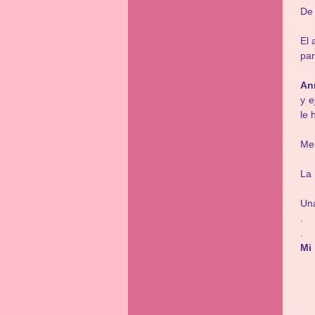
De 
El 
par
An
y e
le 
Me 
La 
Una
.
.
Mi 