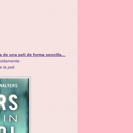
a de una peli de forma sencilla…
ápidamente:
e la peli
.