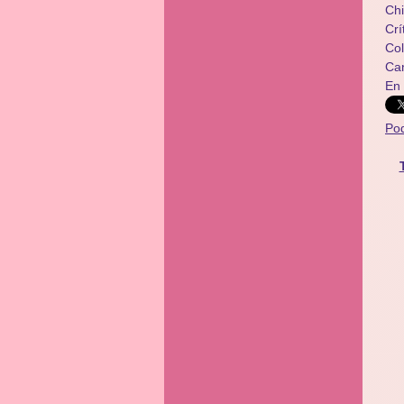
Chi
Crí
​​C
Ca
En
Po