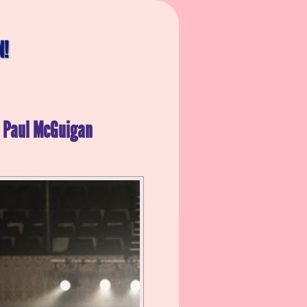
N!
– Paul McGuigan