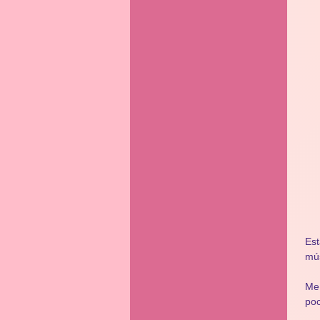
Es
mús
Me 
poc