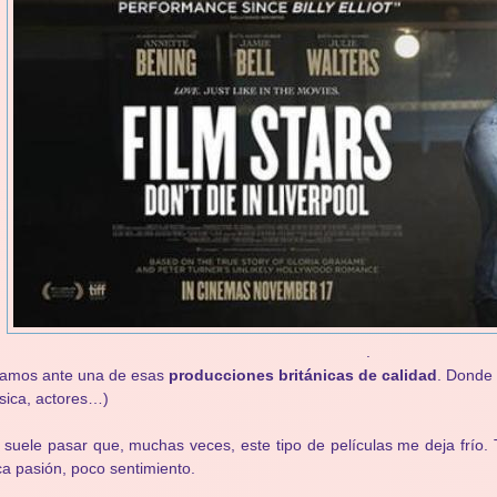
.
tamos ante una de esas
producciones británicas de calidad
. Donde 
ica, actores…)
suele pasar que, muchas veces, este tipo de películas me deja frío. 
a pasión, poco sentimiento.