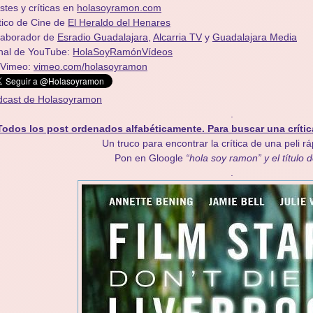
stes y críticas en
holasoyramon.com
tico de Cine de
El Heraldo del Henares
olaborador de
Esradio Guadalajara
,
Alcarria TV
y
Guadalajara Media
nal de YouTube:
HolaSoyRamónVídeos
 Vimeo:
vimeo.com/holasoyramon
dcast de Holasoyramon
.
Todos los post ordenados alfabéticamente. Para buscar una crític
Un truco para encontrar la crítica de una peli r
Pon en Gloogle
“hola soy ramon” y el título d
.