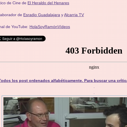
tico de Cine de
El Heraldo del Henares
laborador de
Esradio Guadalajara
y
Alcarria TV
nal de YouTube:
HolaSoyRamónVídeos
Todos los post ordenados alfabéticamente. Para buscar una crític
.
.