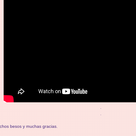
.
.
chos besos y muchas gracias.