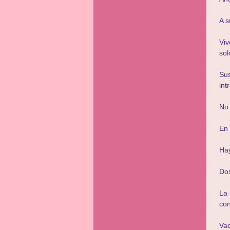
A s
Viv
so
Sus
int
No 
En
Hay
Dos
La
con
Vac