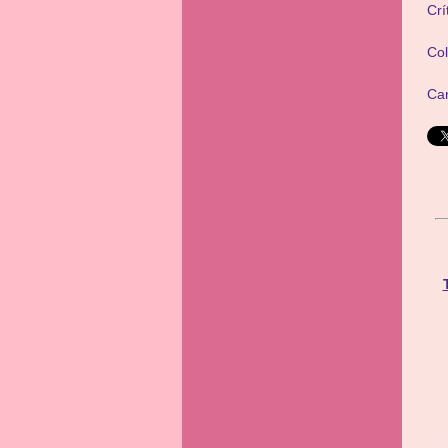
Crí
Co
Ca