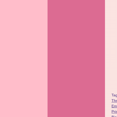
Ta
Thr
Emi
Pri