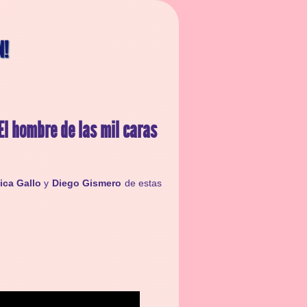
N!
El hombre de las mil caras
ca Gallo
y
Diego Gismero
de estas