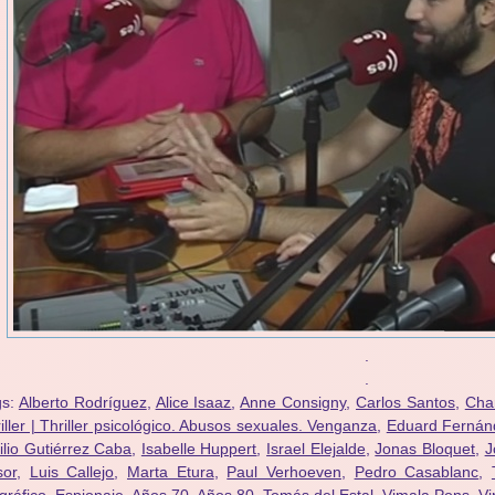
.
.
gs:
Alberto Rodríguez
,
Alice Isaaz
,
Anne Consigny
,
Carlos Santos
,
Char
iller | Thriller psicológico. Abusos sexuales. Venganza
,
Eduard Fernán
lio Gutiérrez Caba
,
Isabelle Huppert
,
Israel Elejalde
,
Jonas Bloquet
,
J
sor
,
Luis Callejo
,
Marta Etura
,
Paul Verhoeven
,
Pedro Casablanc
,