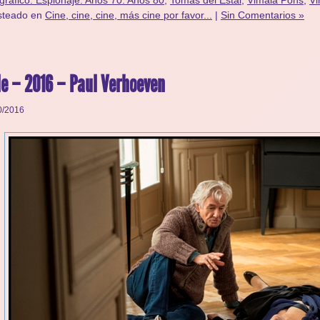
gráfico. Espionaje. Años 70. Años 80
,
Tomás del Estal
,
Vimala Pons
,
Vi
steado en
Cine, cine, cine, más cine por favor...
|
Sin Comentarios »
le – 2016 – Paul Verhoeven
0/2016