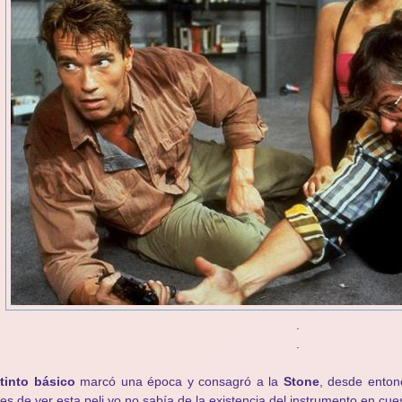
.
.
tinto básico
marcó una época y consagró a la
Stone
, desde enton
es de ver esta peli yo no sabía de la existencia del instrumento en cues