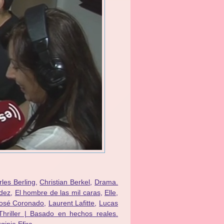
les Berling
,
Christian Berkel
,
Drama.
dez
,
El hombre de las mil caras
,
Elle
,
osé Coronado
,
Laurent Lafitte
,
Lucas
Thriller | Basado en hechos reales.