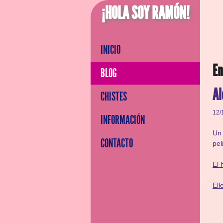
¡HOLA SOY RAMÓN!
INICIO
En
BLOG
Al
CHISTES
12/
INFORMACIÓN
Un 
CONTACTO
pel
El 
Ell