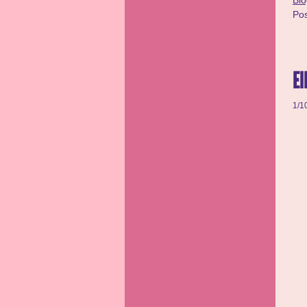
Bio
Po
El
1/1