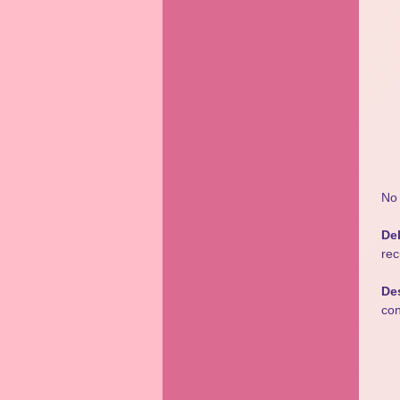
No
Del
rec
Des
con