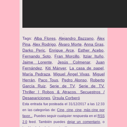
.
Tags:
Alba Flores
,
Alejandro Bazzano
,
Álex
Pina
,
Alex Rodrigo
,
Álvaro Morte
,
Anna Gras
,
Darko Peric
,
Enrique Arce
,
Esther Acebo
,
Fernando Soto
,
Fran Morcillo
,
Itziar Ituño
,
Jaime Lorente
,
Jesús Colmenar
,
Juan
Fernández
,
Kiti Mánver
,
La casa de papel
,
María Pedraza
,
Miguel Ángel Vivas
,
Miguel
Herrán
,
Paco Tous
,
Pedro Alonso
,
Roberto
García Ruiz
,
Serie de TV
,
Serie de TV.
Thriller | Robos & Atracos. Secuestros /
Desapariciones
,
Úrsula Corberó
Esta entrada fue posteada el 31/12/2017 a las 12:33
en las categorías de:
Cine, cine, cine, más cine por
favor...
. Puedes seguir cualquier respuesta en el
RSS
2.0
feed. También puedes
dejar un comentario
, o