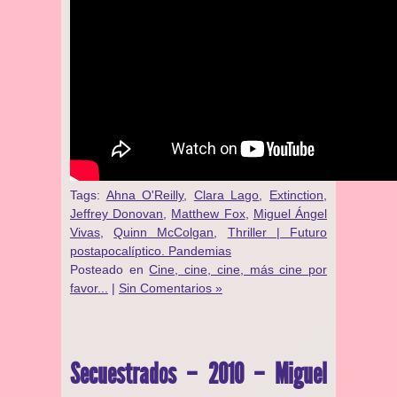
Tags:
Ahna O'Reilly
,
Clara Lago
,
Extinction
,
Jeffrey Donovan
,
Matthew Fox
,
Miguel Ángel
Vivas
,
Quinn McColgan
,
Thriller | Futuro
postapocalíptico. Pandemias
Posteado en
Cine, cine, cine, más cine por
favor...
|
Sin Comentarios »
Secuestrados – 2010 – Miguel