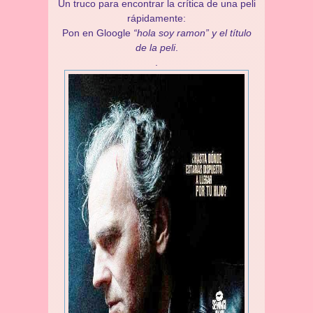
Un truco para encontrar la crítica de una peli
rápidamente:
Pon en Gloogle
“hola soy ramon” y el título
de la peli
.
.