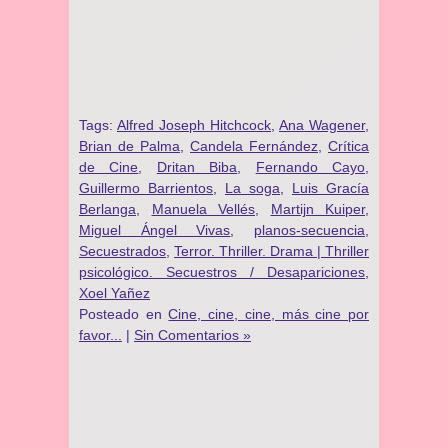
Tags:
Alfred Joseph Hitchcock
,
Ana Wagener
,
Brian de Palma
,
Candela Fernández
,
Crítica
de Cine
,
Dritan Biba
,
Fernando Cayo
,
Guillermo Barrientos
,
La soga
,
Luis Gracía
Berlanga
,
Manuela Vellés
,
Martijn Kuiper
,
Miguel Ángel Vivas
,
planos-secuencia
,
Secuestrados
,
Terror. Thriller. Drama | Thriller
psicológico. Secuestros / Desapariciones
,
Xoel Yañez
Posteado en
Cine, cine, cine, más cine por
favor...
|
Sin Comentarios »