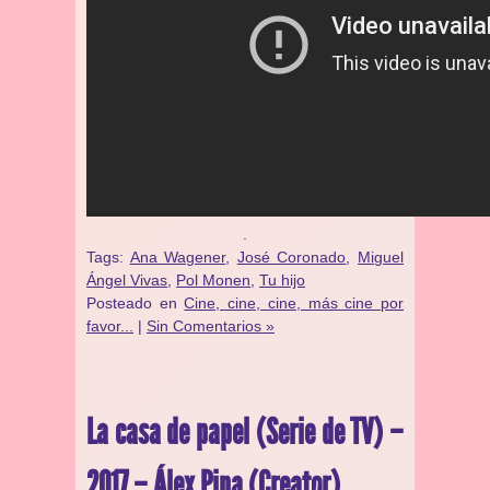
.
Tags:
Ana Wagener
,
José Coronado
,
Miguel
Ángel Vivas
,
Pol Monen
,
Tu hijo
Posteado en
Cine, cine, cine, más cine por
favor...
|
Sin Comentarios »
La casa de papel (Serie de TV) –
2017 – Álex Pina (Creator)