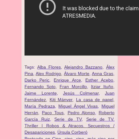
.
Tags:
Alba Flores
,
Alejandro Bazzano
,
Álex
Pina
,
Alex Rodrigo
,
Álvaro Morte
,
Anna Gras
,
Darko Peric
,
Enrique Arce
,
Esther Acebo
,
Fernando Soto
,
Fran Morcillo
,
Itziar Ituño
,
Jaime Lorente
,
Jesús Colmenar
,
Juan
Fernández
,
Kiti Mánver
,
La casa de papel
,
María Pedraza
,
Miguel Ángel Vivas
,
Miguel
Herrán
,
Paco Tous
,
Pedro Alonso
,
Roberto
García Ruiz
,
Serie de TV
,
Serie de TV.
Thriller | Robos & Atracos. Secuestros /
Desapariciones
,
Úrsula Corberó
Posteado en
Cine, cine, cine, más cine por