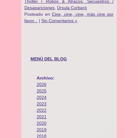
Thriller | Robos & Atracos. Secuestros /
Desapariciones
,
Úrsula Corberó
Posteado en
Cine, cine, cine, más cine por
favor...
|
Sin Comentarios »
MENÚ DEL BLOG
Archivo:
2026
2025
2024
2023
2022
2021
2020
2019
2018