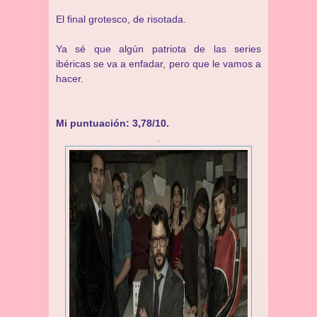
El final grotesco, de risotada.
Ya sé que algún patriota de las series
ibéricas se va a enfadar, pero que le vamos a
hacer.
Mi puntuación: 3,78/10.
.