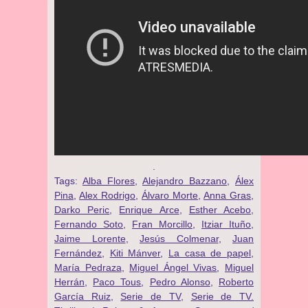
.
Tags:
Alba Flores
,
Alejandro Bazzano
,
Álex
Pina
,
Alex Rodrigo
,
Álvaro Morte
,
Anna Gras
,
Darko Peric
,
Enrique Arce
,
Esther Acebo
,
Fernando Soto
,
Fran Morcillo
,
Itziar Ituño
,
Jaime Lorente
,
Jesús Colmenar
,
Juan
Fernández
,
Kiti Mánver
,
La casa de papel
,
María Pedraza
,
Miguel Ángel Vivas
,
Miguel
Herrán
,
Paco Tous
,
Pedro Alonso
,
Roberto
García Ruiz
,
Serie de TV
,
Serie de TV.