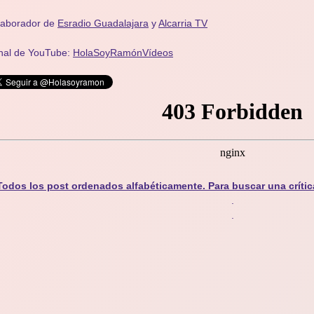
laborador de
Esradio Guadalajara
y
Alcarria TV
nal de YouTube:
HolaSoyRamónVídeos
Todos los post ordenados alfabéticamente. Para buscar una crític
.
.