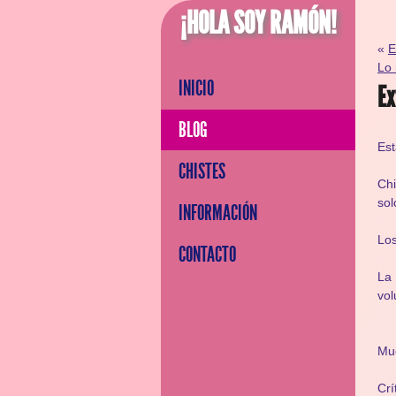
¡HOLA SOY RAMÓN!
«
E
Lo 
INICIO
Ex
BLOG
Es
CHISTES
Chi
sol
INFORMACIÓN
Los
CONTACTO
La 
vol
Mu
Crí