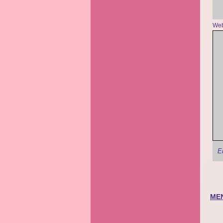
We
ME