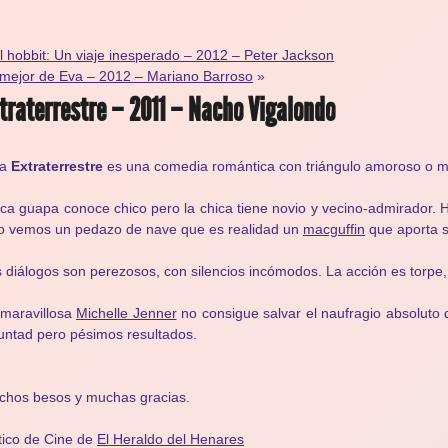
l hobbit: Un viaje inesperado – 2012 – Peter Jackson
mejor de Eva – 2012 – Mariano Barroso
»
traterrestre – 2011 – Nacho Vigalondo
ta
Extraterrestre
es una comedia romántica con triángulo amoroso o má
ca guapa conoce chico pero la chica tiene novio y vecino-admirador. 
o vemos un pedazo de nave que es realidad un
macguffin
que aporta so
 diálogos son perezosos, con silencios incómodos. La acción es torpe, 
maravillosa
Michelle Jenner
no consigue salvar el naufragio absoluto 
untad pero pésimos resultados.
chos besos y muchas gracias.
tico de Cine de
El Heraldo del Henares