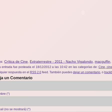
gs:
Crítica de Cine
,
Extraterrestre - 2011 - Nacho Vigalondo
,
macguffin
a entrada fue posteada el 18/12/2012 a las 10:42 en las categorías de:
Cine, cine
lquier respuesta en el
RSS 2.0
feed. También puedes
dejar un comentario
, o
track
ja un Comentario
bre (*)
ail (no se mostrará) (*)