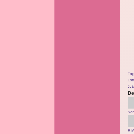
Ta
Est
cua
De
Nom
E-M