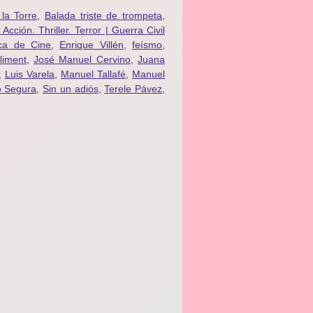
la Torre
,
Balada triste de trompeta
,
cción. Thriller. Terror | Guerra Civil
ica de Cine
,
Enrique Villén
,
feísmo
,
liment
,
José Manuel Cervino
,
Juana
,
Luis Varela
,
Manuel Tallafé
,
Manuel
o Segura
,
Sin un adiós
,
Terele Pávez
,