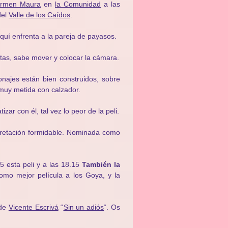
rmen Maura
en
la Comunidad
a las
del
Valle de los Caídos
.
aquí enfrenta a la pareja de payasos.
ctas, sabe mover y colocar la cámara.
onajes están bien construidos, sobre
 muy metida con calzador.
ar con él, tal vez lo peor de la peli.
erpretación formidable. Nominada como
5 esta peli y a las 18.15
T
ambién la
mo mejor película a los Goya, y la
 de
Vicente Escrivá
“
Sin un adiós
“. Os