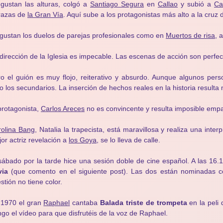
gustan las alturas, colgó a
Santiago Segura
en
Callao
y subió a
Ca
razas de
la Gran Vía
. Aquí sube a los protagonistas más alto a la cruz 
gustan los duelos de parejas profesionales como en
Muertos de risa
, 
dirección de la Iglesia es impecable. Las escenas de acción son perfe
o el guión es muy flojo, reiterativo y absurdo. Aunque algunos pers
o los secundarios. La inserción de hechos reales en la historia resulta
protagonista,
Carlos Areces
no es convincente y resulta imposible empatiz
olina Bang
, Natalia la trapecista, está maravillosa y realiza una int
or actriz revelación a
los Goya
, se lo lleva de calle.
sábado por la tarde hice una sesión doble de cine español. A las 16.1
via
(que comento en el siguiente post). Las dos están nominadas co
stión no tiene color.
 1970 el gran
Raphael
cantaba
Balada triste de trompeta
en la peli
go el vídeo para que disfrutéis de la voz de Raphael.