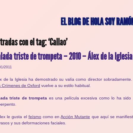
EL BLOG DE HOLA SOY RAMÓ
tradas con el tag: ‘Callao’
lada triste de trompeta – 2010 – Álex de la Iglesia
01/2011
x de la Iglesia ha demostrado su valía como director sobradamente.
s Crímenes de Oxford
vuelve a su estilo habitual.
lada triste de trompeta
es una película excesiva como lo ha sido s
erpento.
lex le gusta el
feísmo
como en
Acción Mutante
que aquí se manifies
asos y sus deformaciones faciales.