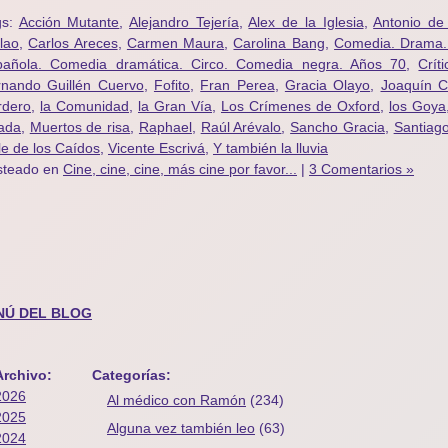
gs:
Acción Mutante
,
Alejandro Tejería
,
Alex de la Iglesia
,
Antonio de 
lao
,
Carlos Areces
,
Carmen Maura
,
Carolina Bang
,
Comedia. Drama. A
pañola. Comedia dramática. Circo. Comedia negra. Años 70
,
Crít
rnando Guillén Cuervo
,
Fofito
,
Fran Perea
,
Gracia Olayo
,
Joaquín C
rdero
,
la Comunidad
,
la Gran Vía
,
Los Crímenes de Oxford
,
los Goya
ada
,
Muertos de risa
,
Raphael
,
Raúl Arévalo
,
Sancho Gracia
,
Santiag
le de los Caídos
,
Vicente Escrivá
,
Y también la lluvia
steado en
Cine, cine, cine, más cine por favor...
|
3 Comentarios »
NÚ DEL BLOG
Archivo:
Categorías:
2026
Al médico con Ramón
(234)
2025
Alguna vez también leo
(63)
2024