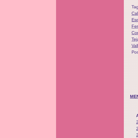
Ta
Cal
Es
Fe
Co
Tej
Val
Po
ME