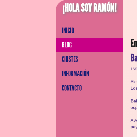
¡HOLA SOY RAMÓN!
INICIO
En
BLOG
Ba
CHISTES
16/
INFORMACIÓN
Ale
CONTACTO
Lo
Ba
esp
A A
pay