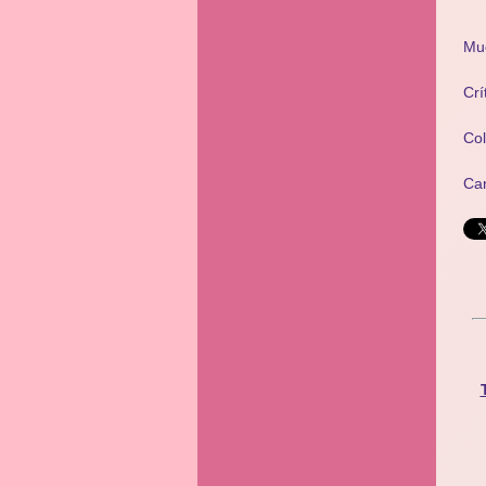
Mu
Crí
Co
Ca