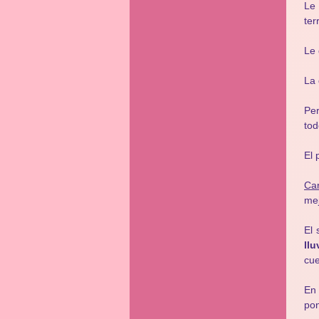
Le 
ter
Le 
La 
Per
tod
El 
Car
mej
El 
llu
cue
En
pon