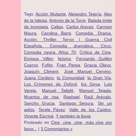
Tags:
Acción Mutante
,
Alejandro Tejería
,
Alex
de la Iglesia
,
Antonio de la Torre
,
Balada triste
de trompeta
,
Callao
,
Carlos Areces
,
Carmen
Maura
,
Carolina Bang
,
Comedia. Drama.
Acción. Thriller. Terror | Guerra Civil
Española. Comedia dramática. Circo.
Comedia negra. Años 70
,
Crítica de Cine
,
Enrique Villén
,
feísmo
,
Fernando Guillén
Cuervo
,
Fofito
,
Fran Perea
,
Gracia Olayo
,
Joaquín Climent
,
José Manuel Cervino
,
Juana Cordero
,
la Comunidad
,
la Gran Vía
,
Los Crímenes de Oxford
,
los Goya
,
Luis
Varela
,
Manuel Tallafé
,
Manuel Tejada
,
Muertos de risa
,
Raphael
,
Raúl Arévalo
,
Sancho Gracia
,
Santiago Segura
,
Sin un
adiós
,
Terele Pávez
,
Valle de los Caídos
,
Vicente Escrivá
,
Y también la lluvia
Posteado en
Cine, cine, cine, más cine por
favor...
|
3 Comentarios »