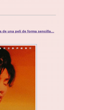
a de una peli de forma sencilla…