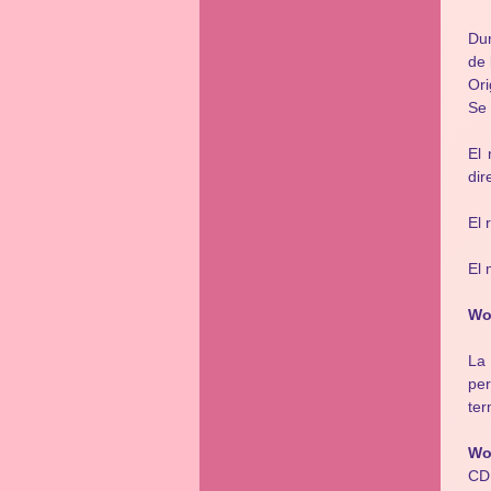
Dur
de 
Ori
Se 
El
dir
El 
El 
Wo
La 
pe
ter
Wo
CD