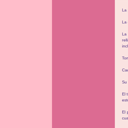
La 
La 
La 
rel
inc
Tom
Cad
Su 
El 
est
El 
cu