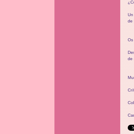
¿C
Un 
de 
Os 
Des
de 
Mu
Crí
Co
Ca