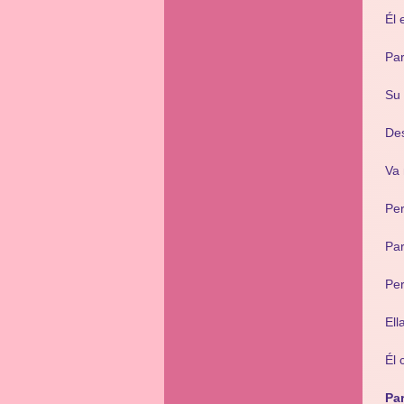
Él 
Par
Su 
Des
Va 
Per
Par
Per
Ell
Él 
Pa