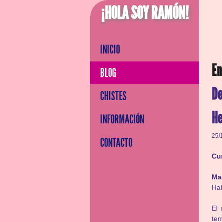
¡HOLA SOY RAMÓN!
INICIO
En
BLOG
D
CHISTES
He
INFORMACIÓN
25/
CONTACTO
Cu
Ma
Hab
El
ter