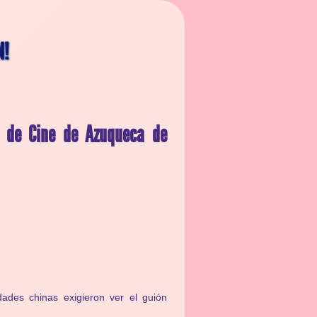
N!
 de Cine de Azuqueca de
ades chinas exigieron ver el guión