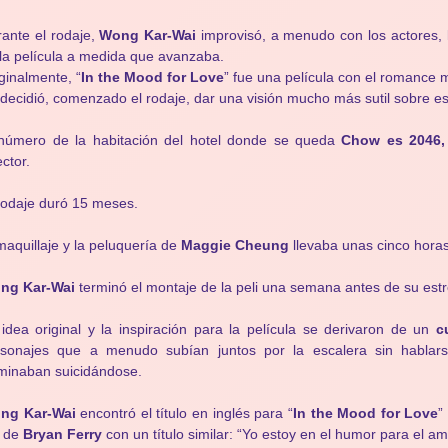
ante el rodaje,
Wong Kar-Wai
improvisó, a menudo con los actores, la
la película a medida que avanzaba.
ginalmente, “
In the Mood for Love
” fue una película con el romance
decidió, comenzado el rodaje, dar una visión mucho más sutil sobre es
 número de la habitación del hotel donde se queda
Chow es 2046,
ector.
rodaje duró 15 meses.
maquillaje y la peluquería de
Maggie Cheung
llevaba unas cinco horas
ng Kar-Wai
terminó el montaje de la peli una semana antes de su est
idea original y la inspiración para la película se derivaron de un
c
rsonajes que a menudo subían juntos por la escalera sin hablars
minaban suicidándose.
ng Kar-Wai
encontró el título en inglés para “
In the Mood for Love
”
 de
Bryan Ferry
con un título similar: “Yo estoy en el humor para el am