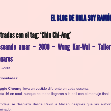
EL BLOG DE HOLA SOY RAMÓ
tradas con el tag: ‘Chin Chi-Ang’
eseando amar – 2000 – Wong Kar-Wai – Taller
nares
10/2015
riosidades:
ggie Cheung
lleva un vestido diferente en cada escena.
ía 46 en total, aunque no todos llegaron a la peli con el montaje final.
 rodaje se desplazó desde Pekín a Macao después que las autorid
minado.