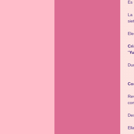
Es 
La 
sie
Ele
Cri
“
Yu
Dur
Co
Rev
com
Des
Ell