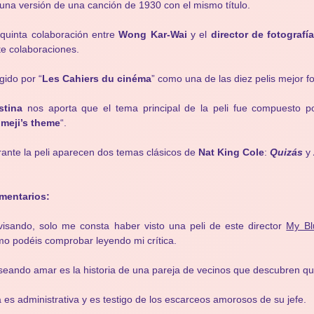
una versión de una canción de 1930 con el mismo título.
quinta colaboración entre
Wong Kar-Wai
y el
director de fotografí
te colaboraciones.
gido por “
Les Cahiers du cinéma
” como una de las diez pelis mejor f
stina
nos aporta que el tema principal de la peli fue compuesto 
meji’s theme
“.
ante la peli aparecen dos temas clásicos de
Nat King Cole
:
Quizás
y
mentarios:
isando, solo me consta haber visto una peli de este director
My Bl
o podéis comprobar leyendo mi crítica.
eando amar es la historia de una pareja de vecinos que descubren que
a es administrativa y es testigo de los escarceos amorosos de su jefe.