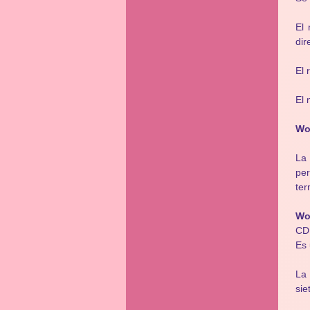
El
dir
El 
El 
Wo
La 
pe
ter
Wo
CD
Es 
La 
sie