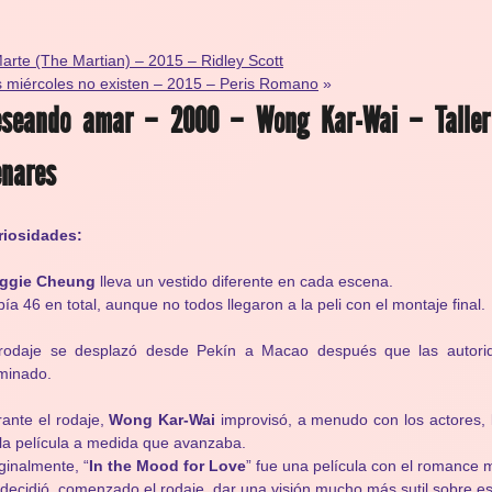
arte (The Martian) – 2015 – Ridley Scott
 miércoles no existen – 2015 – Peris Romano
»
eseando amar – 2000 – Wong Kar-Wai – Taller
nares
riosidades:
ggie Cheung
lleva un vestido diferente en cada escena.
ía 46 en total, aunque no todos llegaron a la peli con el montaje final.
 rodaje se desplazó desde Pekín a Macao después que las autorid
minado.
ante el rodaje,
Wong Kar-Wai
improvisó, a menudo con los actores, la
la película a medida que avanzaba.
ginalmente, “
In the Mood for Love
” fue una película con el romance
decidió, comenzado el rodaje, dar una visión mucho más sutil sobre es