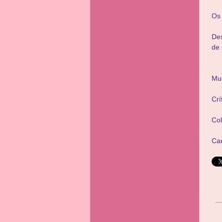
Os 
Des
de 
Mu
Crí
Co
Ca