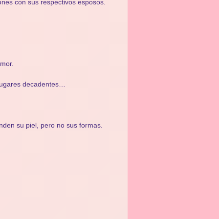
iones con sus respectivos esposos.
amor.
 lugares decadentes…
nden su piel, pero no sus formas.