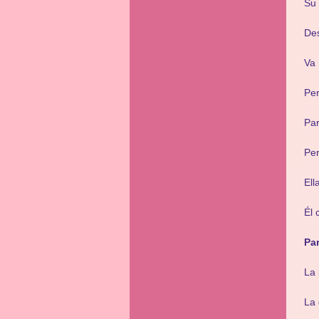
Su 
Des
Va 
Per
Par
Per
Ell
Él 
Pa
La 
La 