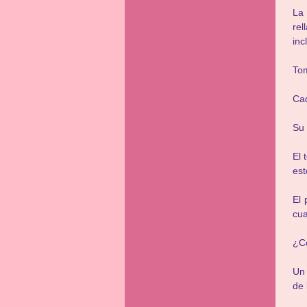
La 
rel
inc
Tom
Cad
Su 
El 
est
El 
cu
¿C
Un 
de 