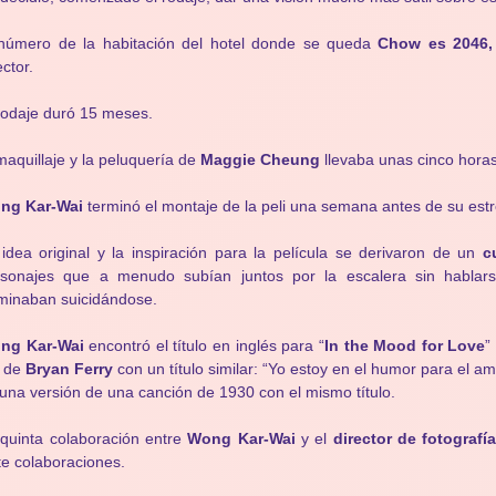
 número de la habitación del hotel donde se queda
Chow es 2046,
ector.
rodaje duró 15 meses.
maquillaje y la peluquería de
Maggie Cheung
llevaba unas cinco horas
ng Kar-Wai
terminó el montaje de la peli una semana antes de su est
idea original y la inspiración para la película se derivaron de un
c
rsonajes que a menudo subían juntos por la escalera sin hablars
minaban suicidándose.
ng Kar-Wai
encontró el título en inglés para “
In the Mood for Love
”
 de
Bryan Ferry
con un título similar: “Yo estoy en el humor para el am
una versión de una canción de 1930 con el mismo título.
quinta colaboración entre
Wong Kar-Wai
y el
director de fotografí
te colaboraciones.