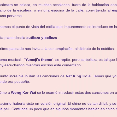
cámara se coloca, en muchas ocasiones, fuera de la habitación dond
lano de la escalera, o en una esquina de la calle, convirtiendo al
es
luso perverso.
amos el punto de vista del cotilla que impunemente se introduce en la 
a plano destila
sutileza y belleza
.
ritmo pausado nos invita a la contemplación, al disfrute de la estética.
tema musical, “
Yumeji’s theme
“, se repite, pero su belleza es tal q
oy escuchando mientras escribo este comentario.
punto increíble lo dan las canciones de
Nat King Cole.
Temas que yo
ando era pequeño.
ómo a
Wong Kar-Wai
se le ocurrió introducir estas dos canciones en 
acierto haberla visto en versión original. El chino no es tan difícil, y se
la peli. Confunde un poco que en algunos momentos hablan en chino 