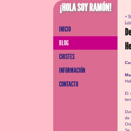
¡HOLA SOY RAMÓN!
«
M
Los
INICIO
D
BLOG
He
CHISTES
Cu
INFORMACIÓN
Ma
Hab
CONTACTO
El
ter
Dur
de 
Ori
Se 