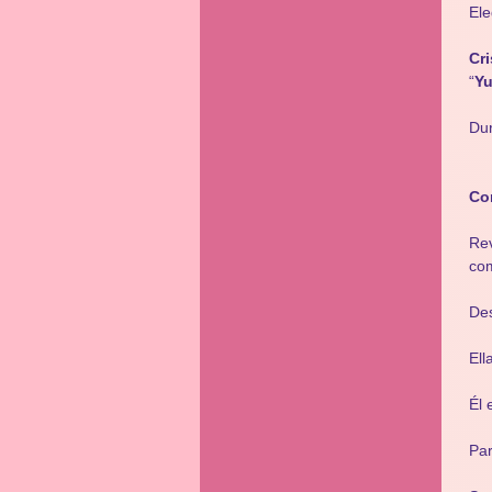
Ele
Cri
“
Yu
Dur
Co
Rev
com
Des
Ell
Él 
Par