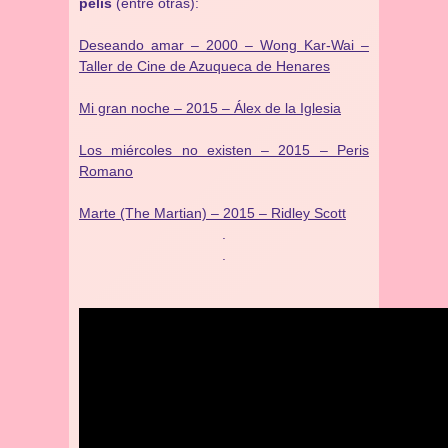
pelis
(entre otras):
Deseando amar – 2000 – Wong Kar-Wai –
Taller de Cine de Azuqueca de Henares
Mi gran noche – 2015 – Álex de la Iglesia
Los miércoles no existen – 2015 – Peris
Romano
Marte (The Martian) – 2015 – Ridley Scott
.
.