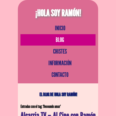
¡HOLA SOY RAMÓN!
INICIO
BLOG
CHISTES
INFORMACIÓN
CONTACTO
EL BLOG DE HOLA SOY RAMÓN!
Entradas con el tag: ‘Deseando amar’
Alcarria TV – Al Cine con Ramón