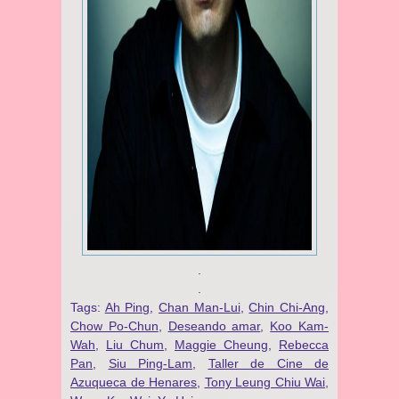
.
.
Tags:
Ah Ping
,
Chan Man-Lui
,
Chin Chi-Ang
,
Chow Po-Chun
,
Deseando amar
,
Koo Kam-
Wah
,
Liu Chum
,
Maggie Cheung
,
Rebecca
Pan
,
Siu Ping-Lam
,
Taller de Cine de
Azuqueca de Henares
,
Tony Leung Chiu Wai
,