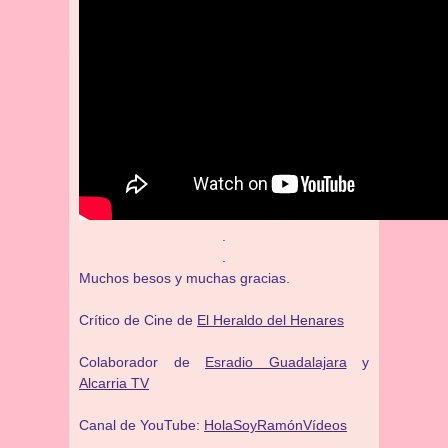
.
.
Muchos besos y muchas gracias.
Crítico de Cine de
El Heraldo del Henares
Colaborador de
Esradio Guadalajara
y
Alcarria TV
Canal de YouTube:
HolaSoyRamónVídeos