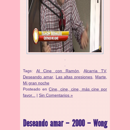
.
.
Tags:
Al Cine con Ramón
,
Alcarria TV
,
Deseando amar
,
Las altas presiones
,
Marte
,
Mi gran noche
Posteado en
Cine, cine, cine, más cine por
favor...
|
Sin Comentarios »
Deseando amar – 2000 – Wong