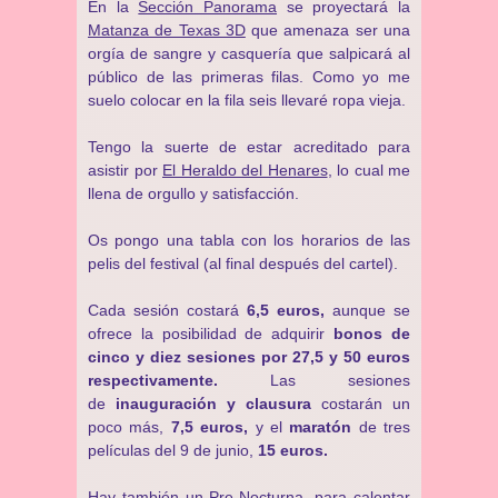
En la
Sección Panorama
se proyectará la
Matanza de Texas 3D
que amenaza ser una
orgía de sangre y casquería que salpicará al
público de las primeras filas. Como yo me
suelo colocar en la fila seis llevaré ropa vieja.
Tengo la suerte de estar acreditado para
asistir por
El Heraldo del Henares
, lo cual me
llena de orgullo y satisfacción.
Os pongo una tabla con los horarios de las
pelis del festival (al final después del cartel).
Cada sesión costará
6,5 euros,
aunque se
ofrece la posibilidad de adquirir
bonos de
cinco y diez sesiones por 27,5 y 50 euros
respectivamente.
Las sesiones
de
inauguración y clausura
costarán un
poco más,
7,5 euros,
y el
maratón
de tres
películas del 9 de junio,
15 euros.
Hay también un
Pre-Nocturna
, para calentar