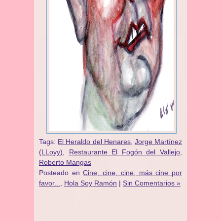
Tags:
El Heraldo del Henares
,
Jorge Martínez
(LLoyy)
,
Restaurante El Fogón del Vallejo
,
Roberto Mangas
Posteado en
Cine, cine, cine, más cine por
favor...
,
Hola Soy Ramón
|
Sin Comentarios »