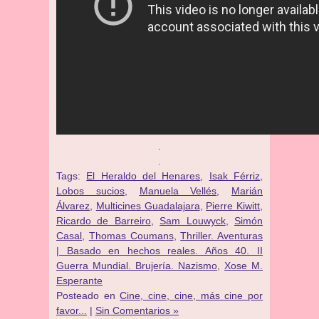
.
.
Tags:
El Heraldo del Henares
,
Isak Férriz
,
Lobos sucios
,
Manuela Vellés
,
Marián
Álvarez
,
Multicines Guadalajara
,
Pierre Kiwitt
,
Ricardo de Barreiro
,
Sam Louwyck
,
Simón
Casal
,
Thomas Coumans
,
Thriller. Aventuras
| Basado en hechos reales. Años 40. II
Guerra Mundial. Brujería. Nazismo
,
Xose M.
Esperante
Posteado en
Cine, cine, cine, más cine por
favor...
|
Sin Comentarios »