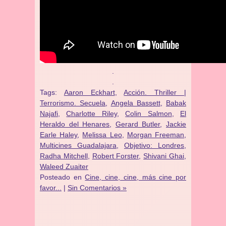
.
.
Tags:
Aaron Eckhart
,
Acción. Thriller |
Terrorismo. Secuela
,
Angela Bassett
,
Babak
Najafi
,
Charlotte Riley
,
Colin Salmon
,
El
Heraldo del Henares
,
Gerard Butler
,
Jackie
Earle Haley
,
Melissa Leo
,
Morgan Freeman
,
Multicines Guadalajara
,
Objetivo: Londres
,
Radha Mitchell
,
Robert Forster
,
Shivani Ghai
,
Waleed Zuaiter
Posteado en
Cine, cine, cine, más cine por
favor...
|
Sin Comentarios »