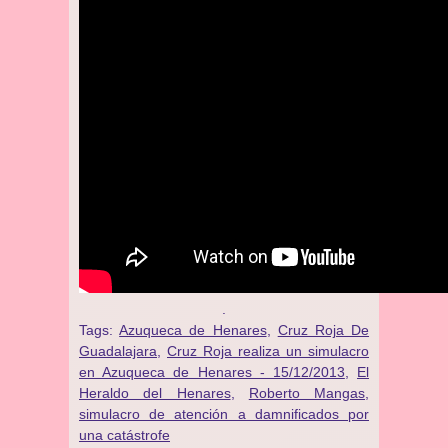
.
Tags:
Azuqueca de Henares
,
Cruz Roja De
Guadalajara
,
Cruz Roja realiza un simulacro
en Azuqueca de Henares - 15/12/2013
,
El
Heraldo del Henares
,
Roberto Mangas
,
simulacro de atención a damnificados por
una catástrofe