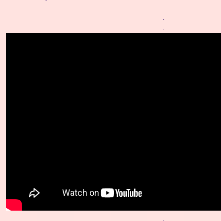
.
.
.