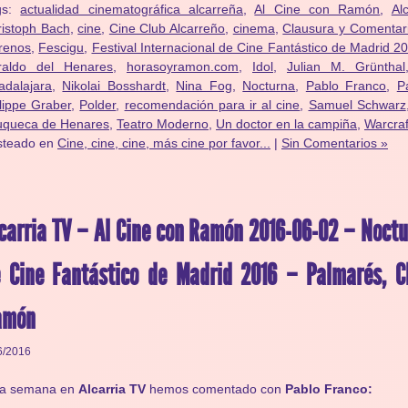
gs:
actualidad cinematográfica alcarreña
,
Al Cine con Ramón
,
Al
istoph Bach
,
cine
,
Cine Club Alcarreño
,
cinema
,
Clausura y Comenta
renos
,
Fescigu
,
Festival Internacional de Cine Fantástico de Madrid 2
raldo del Henares
,
horasoyramon.com
,
Idol
,
Julian M. Grünthal
adalajara
,
Nikolai Bosshardt
,
Nina Fog
,
Nocturna
,
Pablo Franco
,
P
lippe Graber
,
Polder
,
recomendación para ir al cine
,
Samuel Schwarz
uqueca de Henares
,
Teatro Moderno
,
Un doctor en la campiña
,
Warcraf
steado en
Cine, cine, cine, más cine por favor...
|
Sin Comentarios »
carria TV – Al Cine con Ramón 2016-06-02 – Noctur
 Cine Fantástico de Madrid 2016 – Palmarés, C
amón
6/2016
ta semana en
Alcarria TV
hemos comentado con
Pablo Franco: