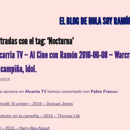
EL BLOG DE HOLA SOY RAMÓ
tradas con el tag: ‘Nocturna’
carria TV – Al Cine con Ramón 2016-06-08 – Warcra
 campiña, Idol.
6/2016
ta semana en
Alcarria TV
hemos comentado con
Pablo Franco:
craft: El origen – 2016 – Duncan Jones
doctor en la campiña – 2016 – Thomas Lilti
l – 2015 – Hany Abu-Assad