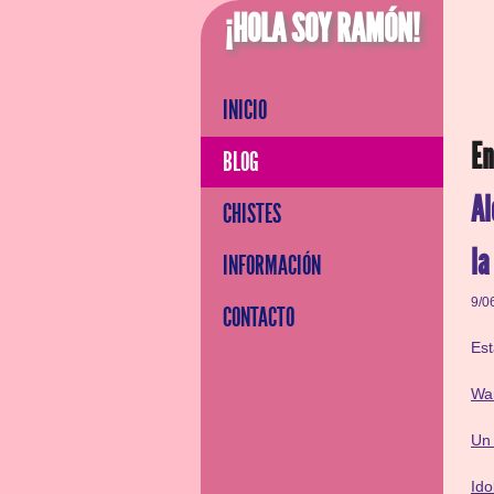
¡HOLA SOY RAMÓN!
INICIO
En
BLOG
Al
CHISTES
la
INFORMACIÓN
9/0
CONTACTO
Es
War
Un 
Ido