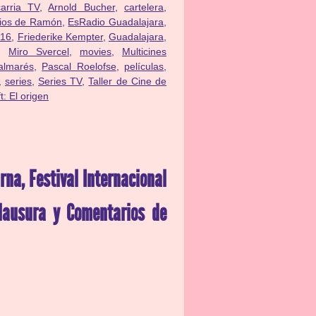
carria TV
,
Arnold Bucher
,
cartelera
,
rios de Ramón
,
EsRadio Guadalajara
,
016
,
Friederike Kempter
,
Guadalajara
,
,
Miro Svercel
,
movies
,
Multicines
almarés
,
Pascal Roelofse
,
películas
,
,
series
,
Series TV
,
Taller de Cine de
t: El origen
na, Festival Internacional
lausura y Comentarios de