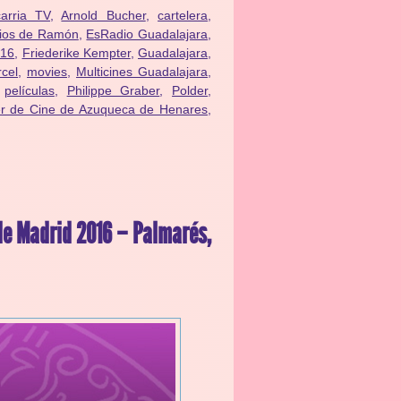
carria TV
,
Arnold Bucher
,
cartelera
,
rios de Ramón
,
EsRadio Guadalajara
,
016
,
Friederike Kempter
,
Guadalajara
,
cel
,
movies
,
Multicines Guadalajara
,
,
películas
,
Philippe Graber
,
Polder
,
er de Cine de Azuqueca de Henares
,
 de Madrid 2016 – Palmarés,