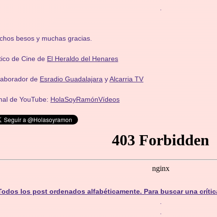
.
chos besos y muchas gracias.
tico de Cine de
El Heraldo del Henares
laborador de
Esradio Guadalajara
y
Alcarria TV
nal de YouTube:
HolaSoyRamónVídeos
Todos los post ordenados alfabéticamente. Para buscar una crític
.
.