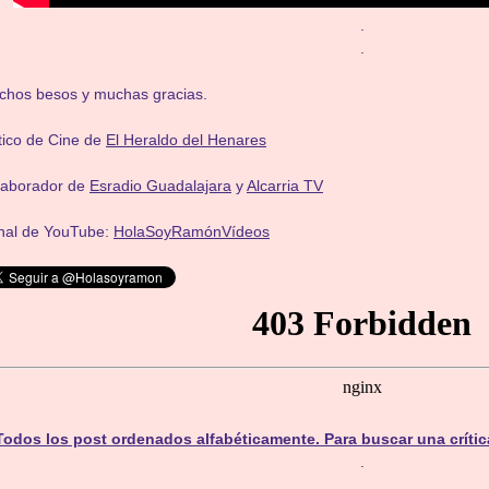
.
.
chos besos y muchas gracias.
tico de Cine de
El Heraldo del Henares
laborador de
Esradio Guadalajara
y
Alcarria TV
nal de YouTube:
HolaSoyRamónVídeos
Todos los post ordenados alfabéticamente. Para buscar una crític
.
.