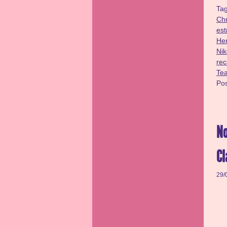
Ta
Chr
est
He
Nik
rec
Te
Po
No
Cl
29/