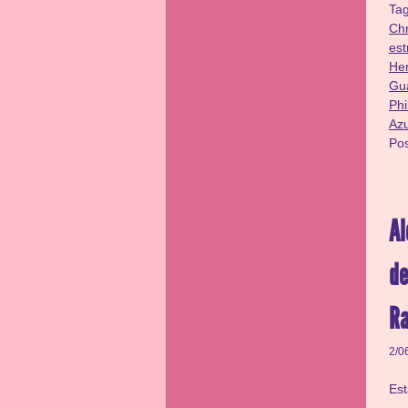
Ta
Chr
est
He
Gu
Phi
Az
Po
Al
de
R
2/0
Es