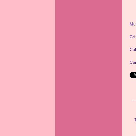
Mu
Crí
Co
Ca