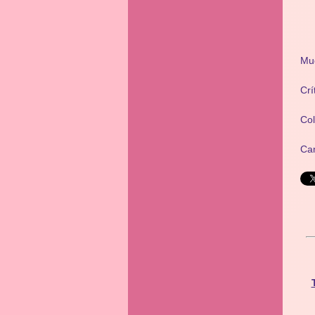
Mu
Crí
Co
Ca