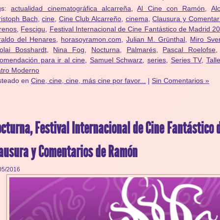
gs:
actualidad cinematográfica alcarreña
,
Al Cine con Ramón
,
Al
istoph Bach
,
cine
,
Cine Club Alcarreño
,
cinema
,
Clausura y Comenta
renos
,
Fescigu
,
Festival Internacional de Cine Fantástico de Madrid 2
raldo del Henares
,
horasoyramon.com
,
Julian M. Grünthal
,
Miro Sver
olai Bosshardt
,
Nina Fog
,
Nocturna
,
Palmarés
,
Pascal Roelofse
omendación para ir al cine
,
Samuel Schwarz
,
series
,
Series TV
,
Tall
atro Moderno
steado en
Cine, cine, cine, más cine por favor...
|
Sin Comentarios »
cturna, Festival Internacional de Cine Fantástico
ausura y Comentarios de Ramón
05/2016