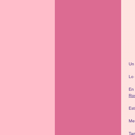
Un 
Lo 
En 
Ros
Es
Me
Ta