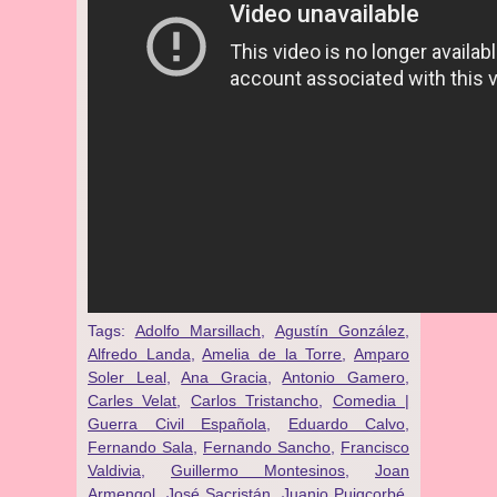
Tags:
Adolfo Marsillach
,
Agustín González
,
Alfredo Landa
,
Amelia de la Torre
,
Amparo
Soler Leal
,
Ana Gracia
,
Antonio Gamero
,
Carles Velat
,
Carlos Tristancho
,
Comedia |
Guerra Civil Española
,
Eduardo Calvo
,
Fernando Sala
,
Fernando Sancho
,
Francisco
Valdivia
,
Guillermo Montesinos
,
Joan
Armengol
,
José Sacristán
,
Juanjo Puigcorbé
,