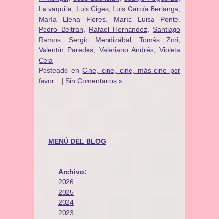
La vaquilla
,
Luis Ciges
,
Luis García Berlanga
,
María Elena Flores
,
María Luisa Ponte
,
Pedro Beltrán
,
Rafael Hernández
,
Santiago
Ramos
,
Sergio Mendizábal
,
Tomás Zori
,
Valentín Paredes
,
Valeriano Andrés
,
Violeta
Cela
Posteado en
Cine, cine, cine, más cine por
favor...
|
Sin Comentarios »
MENÚ DEL BLOG
Archivo:
2026
2025
2024
2023