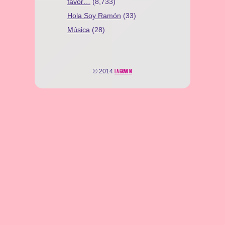
favor…
(8,733)
Hola Soy Ramón
(33)
Música
(28)
© 2014
LA GRAN M