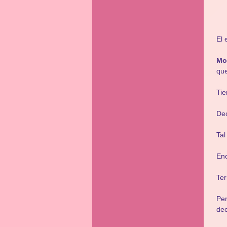
El 
Mo
que
Tie
Dec
Tal
Enc
Ter
Per
dec