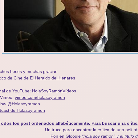
.
chos besos y muchas gracias.
tico de Cine de
El Heraldo del Henares
nal de YouTube:
HolaSoyRamónVídeos
 Vimeo:
vimeo.com/holasoyramon
llow @Holasoyramon
dcast de Holasoyramon
.
Todos los post ordenados alfabéticamente. Para buscar una crític
Un truco para encontrar la crítica de una peli r
Pon en Gloogle
“hola soy ramon” y el título d