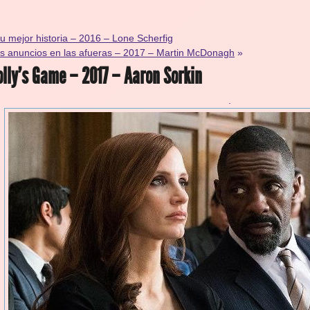
u mejor historia – 2016 – Lone Scherfig
s anuncios en las afueras – 2017 – Martin McDonagh
»
lly’s Game – 2017 – Aaron Sorkin
.