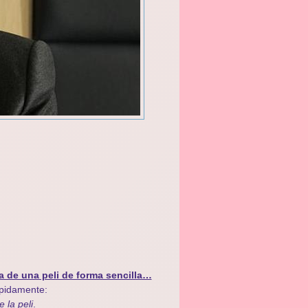
a de una peli de forma sencilla…
ápidamente:
e la peli
.