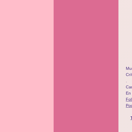
Mu
Crí
.
Ca
En
Fo
Po