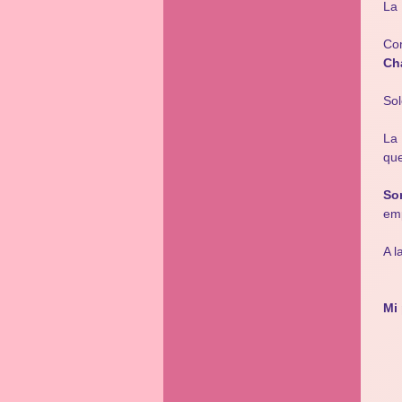
La 
Co
Ch
Sol
La 
que
So
em
A l
Mi 