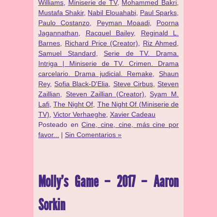
Williams
,
Miniserie de TV
,
Mohammed Bakri
,
Mustafa Shakir
,
Nabil Elouahabi
,
Paul Sparks
,
Paulo Costanzo
,
Peyman Moaadi
,
Poorna
Jagannathan
,
Racquel Bailey
,
Reginald L.
Barnes
,
Richard Price (Creator)
,
Riz Ahmed
,
Samuel Standard
,
Serie de TV. Drama.
Intriga | Miniserie de TV. Crimen. Drama
carcelario. Drama judicial. Remake
,
Shaun
Rey
,
Sofia Black-D'Elia
,
Steve Cirbus
,
Steven
Zaillian
,
Steven Zaillian (Creator)
,
Syam M.
Lafi
,
The Night Of
,
The Night Of (Miniserie de
TV)
,
Victor Verhaeghe
,
Xavier Cadeau
Posteado en
Cine, cine, cine, más cine por
favor...
|
Sin Comentarios »
Molly’s Game – 2017 – Aaron
Sorkin