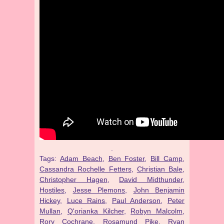
.
Tags:
Adam Beach
,
Ben Foster
,
Bill Camp
,
Cassandra Rochelle Fetters
,
Christian Bale
,
Christopher Hagen
,
David Midthunder
,
Hostiles
,
Jesse Plemons
,
John Benjamin
Hickey
,
Luce Rains
,
Paul Anderson
,
Peter
Mullan
,
Q'orianka Kilcher
,
Robyn Malcolm
,
Rory Cochrane
,
Rosamund Pike
,
Ryan