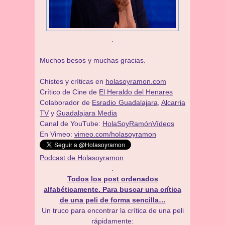
.
.
Muchos besos y muchas gracias.
.
Chistes y críticas en
holasoyramon.com
Crítico de Cine de
El Heraldo del Henares
​​Colaborador de
Esradio Guadalajara
,
Alcarria
TV
y
Guadalajara Media
Canal de YouTube:
HolaSoyRamónVídeos
En Vimeo:
vimeo.com/holasoyramon
Podcast de Holasoyramon
.
Todos los post ordenados
alfabéticamente. Para buscar una crítica
de una peli de forma sencilla…
Un truco para encontrar la crítica de una peli
rápidamente: