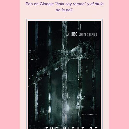
Pon en Gloogle
“hola soy ramon” y el título
de la peli
.
.