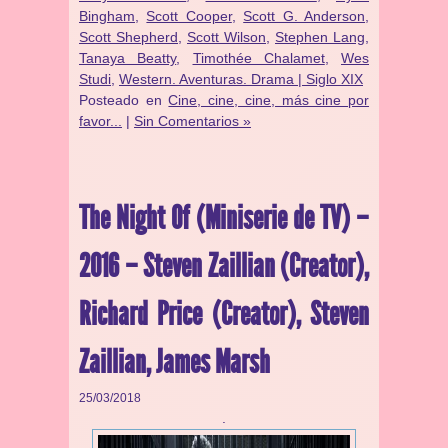
Bingham
,
Scott Cooper
,
Scott G. Anderson
,
Scott Shepherd
,
Scott Wilson
,
Stephen Lang
,
Tanaya Beatty
,
Timothée Chalamet
,
Wes
Studi
,
Western. Aventuras. Drama | Siglo XIX
Posteado en
Cine, cine, cine, más cine por
favor...
|
Sin Comentarios »
The Night Of (Miniserie de TV) –
2016 – Steven Zaillian (Creator),
Richard Price (Creator), Steven
Zaillian, James Marsh
25/03/2018
.