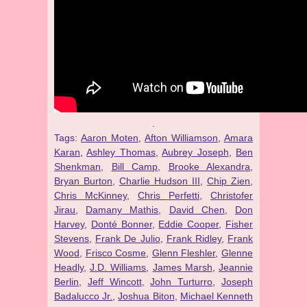
.
Tags:
Aaron Moten
,
Afton Williamson
,
Amara
Karan
,
Ashley Thomas
,
Aubrey Joseph
,
Ben
Shenkman
,
Bill Camp
,
Brooke Alexandra
,
Bryan Burton
,
Charlie Hudson III
,
Chip Zien
,
Chris McKinney
,
Chris Perfetti
,
Christofer
Jirau
,
Damany Mathis
,
David Chen
,
Don
Harvey
,
Donté Bonner
,
Eddie Cooper
,
Fisher
Stevens
,
Frank De Julio
,
Frank Ridley
,
Frank
Wood
,
Frisco Cosme
,
Glenn Fleshler
,
Glenne
Headly
,
J.D. Williams
,
James Marsh
,
Jeannie
Berlin
,
Jeff Wincott
,
John Turturro
,
Joseph
Badalucco Jr.
,
Joshua Biton
,
Michael Kenneth