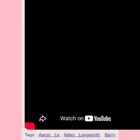
Tags:
Aaron Le
,
Aiden Longworth
,
Barry