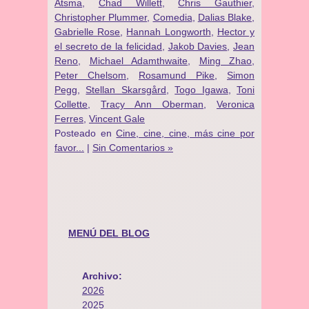
Atsma
,
Chad Willett
,
Chris Gauthier
,
Christopher Plummer
,
Comedia
,
Dalias Blake
,
Gabrielle Rose
,
Hannah Longworth
,
Hector y
el secreto de la felicidad
,
Jakob Davies
,
Jean
Reno
,
Michael Adamthwaite
,
Ming Zhao
,
Peter Chelsom
,
Rosamund Pike
,
Simon
Pegg
,
Stellan Skarsgård
,
Togo Igawa
,
Toni
Collette
,
Tracy Ann Oberman
,
Veronica
Ferres
,
Vincent Gale
Posteado en
Cine, cine, cine, más cine por
favor...
|
Sin Comentarios »
MENÚ DEL BLOG
Archivo:
2026
2025