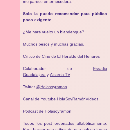
me parece enternecedora.
Solo la puedo recomendar para público
poco exigente.
¿Me haré vuelto un blandengue?
Muchos besos y muchas gracias.
Crítico de Cine de
El Heraldo del Henares
Colaborador de
Esradio
Guadalajara
y
Alcarria TV
Twitter
@Holasoyramon
Canal de Youtube
HolaSoyRamónVídeos
Podcast de Holasoyramon
Todos los post ordenados alfabéticamente.
Para buscar una crítica de una peli de forma