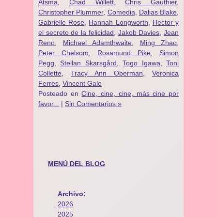
Atsma
,
Chad Willett
,
Chris Gauthier
,
Christopher Plummer
,
Comedia
,
Dalias Blake
,
Gabrielle Rose
,
Hannah Longworth
,
Hector y
el secreto de la felicidad
,
Jakob Davies
,
Jean
Reno
,
Michael Adamthwaite
,
Ming Zhao
,
Peter Chelsom
,
Rosamund Pike
,
Simon
Pegg
,
Stellan Skarsgård
,
Togo Igawa
,
Toni
Collette
,
Tracy Ann Oberman
,
Veronica
Ferres
,
Vincent Gale
Posteado en
Cine, cine, cine, más cine por
favor...
|
Sin Comentarios »
MENÚ DEL BLOG
Archivo:
2026
2025