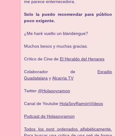
me parece enternecedora.
Solo la puedo recomendar para público
poco exigente.
¿Me haré vuelto un blandengue?
Muchos besos y muchas gracias.
Crítico de Cine de
El Heraldo del Henares
Colaborador de
Esradio
Guadalajara
y
Alcarria TV
Twitter
@Holasoyramon
Canal de Youtube
HolaSoyRamónVídeos
Podcast de Holasoyramon
Todos los post ordenados alfabéticamente.
Para buscar una crítica de una peli de forma