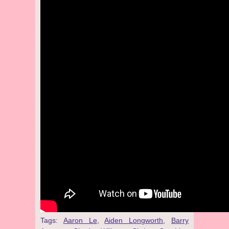
Tags:
Aaron Le
,
Aiden Longworth
,
Barry