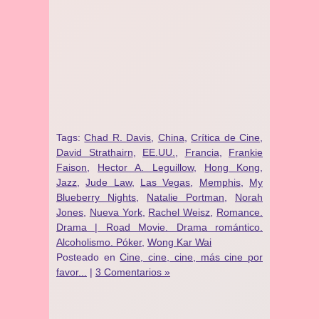
Tags:
Chad R. Davis
,
China
,
Crítica de Cine
,
David Strathairn
,
EE.UU.
,
Francia
,
Frankie
Faison
,
Hector A. Leguillow
,
Hong Kong
,
Jazz
,
Jude Law
,
Las Vegas
,
Memphis
,
My
Blueberry Nights
,
Natalie Portman
,
Norah
Jones
,
Nueva York
,
Rachel Weisz
,
Romance.
Drama | Road Movie. Drama romántico.
Alcoholismo. Póker
,
Wong Kar Wai
Posteado en
Cine, cine, cine, más cine por
favor...
|
3 Comentarios »