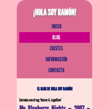
¡HOLA SOY RAMÓN!
INICIO
BLOG
CHISTES
INFORMACIÓN
CONTACTO
EL BLOG DE HOLA SOY RAMÓN!
Entradas con el tag: ‘Hector A. Leguillow’
My Blueberry Nights – 2007 –