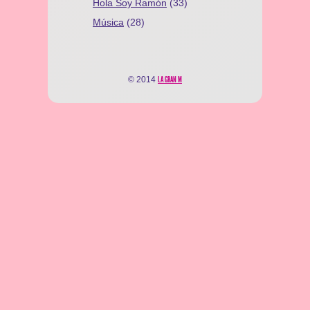
Hola Soy Ramón
(33)
Música
(28)
© 2014
LA GRAN M