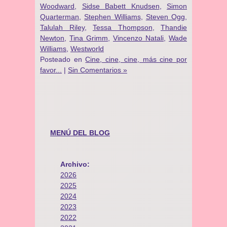
Woodward
,
Sidse Babett Knudsen
,
Simon
Quarterman
,
Stephen Williams
,
Steven Ogg
,
Talulah Riley
,
Tessa Thompson
,
Thandie
Newton
,
Tina Grimm
,
Vincenzo Natali
,
Wade
Williams
,
Westworld
Posteado en
Cine, cine, cine, más cine por
favor...
|
Sin Comentarios »
MENÚ DEL BLOG
Archivo:
2026
2025
2024
2023
2022