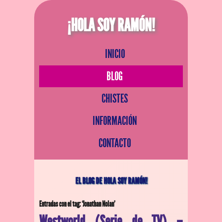
¡HOLA SOY RAMÓN!
INICIO
BLOG
CHISTES
INFORMACIÓN
CONTACTO
EL BLOG DE HOLA SOY RAMÓN!
Entradas con el tag: ‘Jonathan Nolan’
Westworld (Serie de TV) –