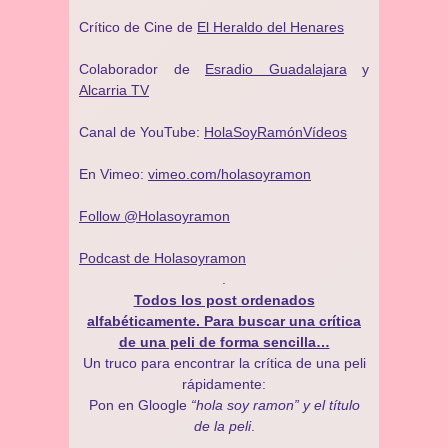
Crítico de Cine de
El Heraldo del Henares
Colaborador de
Esradio Guadalajara
y
Alcarria TV
Canal de YouTube:
HolaSoyRamónVídeos
En Vimeo:
vimeo.com/holasoyramon
Follow @Holasoyramon
Podcast de Holasoyramon
.
Todos los post ordenados
alfabéticamente. Para buscar una crítica
de una peli de forma sencilla…
Un truco para encontrar la crítica de una peli
rápidamente:
Pon en Gloogle
“hola soy ramon” y el título
de la peli
.
.