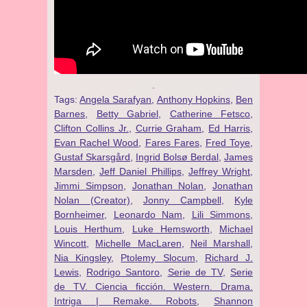
.
Tags:
Angela Sarafyan
,
Anthony Hopkins
,
Ben
Barnes
,
Betty Gabriel
,
Catherine Fetsco
,
Clifton Collins Jr.
,
Currie Graham
,
Ed Harris
,
Evan Rachel Wood
,
Fares Fares
,
Fred Toye
,
Gustaf Skarsgård
,
Ingrid Bolsø Berdal
,
James
Marsden
,
Jeff Daniel Phillips
,
Jeffrey Wright
,
Jimmi Simpson
,
Jonathan Nolan
,
Jonathan
Nolan (Creator)
,
Jonny Campbell
,
Kyle
Bornheimer
,
Leonardo Nam
,
Lili Simmons
,
Louis Herthum
,
Luke Hemsworth
,
Michael
Wincott
,
Michelle MacLaren
,
Neil Marshall
,
Nia Kingsley
,
Ptolemy Slocum
,
Richard J.
Lewis
,
Rodrigo Santoro
,
Serie de TV
,
Serie
de TV. Ciencia ficción. Western. Drama.
Intriga | Remake. Robots
,
Shannon