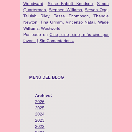
Woodward
,
Sidse Babett Knudsen
,
Simon
Quarterman
,
Stephen Williams
,
Steven Ogg
,
Talulah Riley
,
Tessa Thompson
,
Thandie
Newton
,
Tina Grimm
,
Vincenzo Natali
,
Wade
Williams
,
Westworld
Posteado en
Cine, cine, cine, más cine por
favor...
|
Sin Comentarios »
MENÚ DEL BLOG
Archivo:
2026
2025
2024
2023
2022