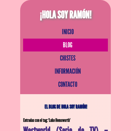
¡HOLA SOY RAMÓN!
INICIO
BLOG
CHISTES
INFORMACIÓN
CONTACTO
EL BLOG DE HOLA SOY RAMÓN!
Entradas con el tag: ‘Luke Hemsworth’
Westworld (Serie de TV) –