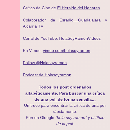
Crítico de Cine de
El Heraldo del Henares
Colaborador de
Esradio Guadalajara
y
Alcarria TV
Canal de YouTube:
HolaSoyRamónVídeos
En Vimeo:
vimeo.com/holasoyramon
Follow @Holasoyramon
Podcast de Holasoyramon
.
Todos los post ordenados
alfabéticamente. Para buscar una crítica
de una peli de forma sencilla…
Un truco para encontrar la crítica de una peli
rápidamente:
Pon en Gloogle
“hola soy ramon” y el título
de la peli
.
.