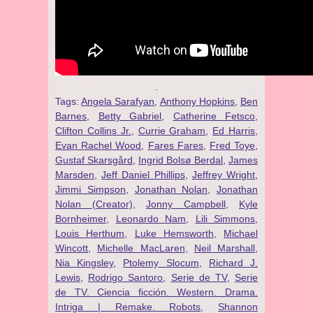
.
Tags:
Angela Sarafyan
,
Anthony Hopkins
,
Ben
Barnes
,
Betty Gabriel
,
Catherine Fetsco
,
Clifton Collins Jr.
,
Currie Graham
,
Ed Harris
,
Evan Rachel Wood
,
Fares Fares
,
Fred Toye
,
Gustaf Skarsgård
,
Ingrid Bolsø Berdal
,
James
Marsden
,
Jeff Daniel Phillips
,
Jeffrey Wright
,
Jimmi Simpson
,
Jonathan Nolan
,
Jonathan
Nolan (Creator)
,
Jonny Campbell
,
Kyle
Bornheimer
,
Leonardo Nam
,
Lili Simmons
,
Louis Herthum
,
Luke Hemsworth
,
Michael
Wincott
,
Michelle MacLaren
,
Neil Marshall
,
Nia Kingsley
,
Ptolemy Slocum
,
Richard J.
Lewis
,
Rodrigo Santoro
,
Serie de TV
,
Serie
de TV. Ciencia ficción. Western. Drama.
Intriga | Remake. Robots
,
Shannon