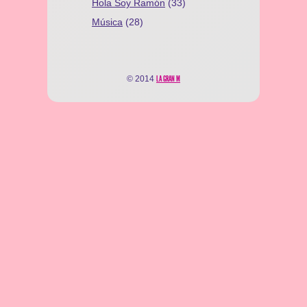
Hola Soy Ramón
(33)
Música
(28)
© 2014
LA GRAN M