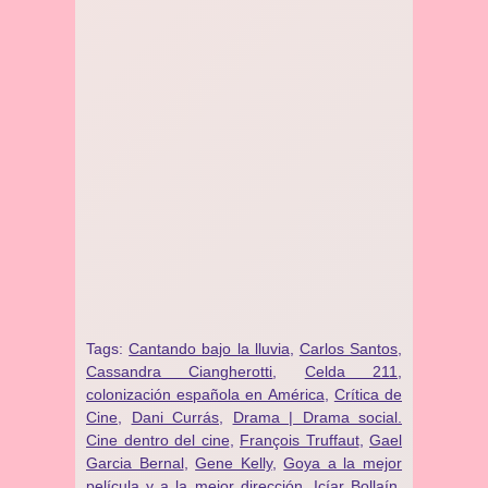
Tags:
Cantando bajo la lluvia
,
Carlos Santos
,
Cassandra Ciangherotti
,
Celda 211
,
colonización española en América
,
Crítica de
Cine
,
Dani Currás
,
Drama | Drama social.
Cine dentro del cine
,
François Truffaut
,
Gael
Garcia Bernal
,
Gene Kelly
,
Goya a la mejor
película y a la mejor dirección
,
Icíar Bollaín
,