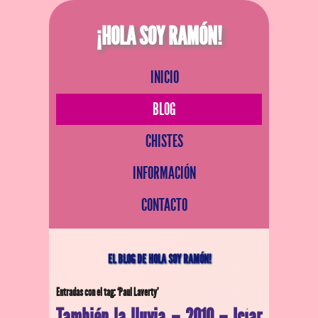
¡HOLA SOY RAMÓN!
INICIO
BLOG
CHISTES
INFORMACIÓN
CONTACTO
EL BLOG DE HOLA SOY RAMÓN!
Entradas con el tag: ‘Paul Laverty’
También la lluvia – 2010 – Icíar