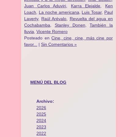
Juan Carlos Aduviri
,
Karra Elejalde
,
Ken
Loach
,
La noche americana
,
Luis Tosar
,
Paul
Laverty
,
Raúl Arévalo
,
Revuelta del agua en
Cochabamba
,
Stanley Donen
,
También la
lluvia
,
Vicente Romero
Posteado en
Cine, cine, cine, más cine por
favor...
|
Sin Comentarios »
MENÚ DEL BLOG
Archivo:
2026
2025
2024
2023
2022