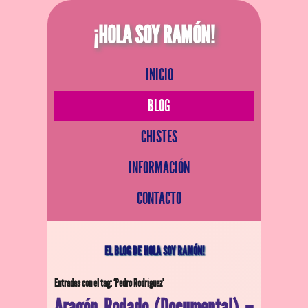
¡HOLA SOY RAMÓN!
INICIO
BLOG
CHISTES
INFORMACIÓN
CONTACTO
EL BLOG DE HOLA SOY RAMÓN!
Entradas con el tag: ‘Pedro Rodríguez’
Aragón Rodado (Documental) –