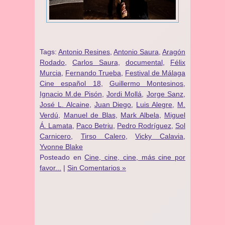
Tags:
Antonio Resines
,
Antonio Saura
,
Aragón
Rodado
,
Carlos Saura
,
documental
,
Félix
Murcia
,
Fernando Trueba
,
Festival de Málaga
Cine español 18
,
Guillermo Montesinos
,
Ignacio M.de Pisón
,
Jordi Mollá
,
Jorge Sanz
,
José L. Alcaine
,
Juan Diego
,
Luis Alegre
,
M.
Verdú
,
Manuel de Blas
,
Mark Albela
,
Miguel
Á. Lamata
,
Paco Betriu
,
Pedro Rodríguez
,
Sol
Carnicero
,
Tirso Calero
,
Vicky Calavia
,
Yvonne Blake
Posteado en
Cine, cine, cine, más cine por
favor...
|
Sin Comentarios »