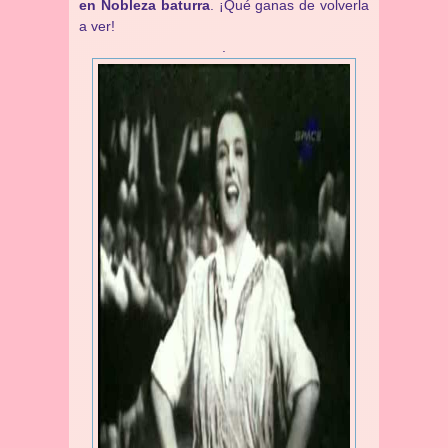
en Nobleza baturra
. ¡Qué ganas de volverla
a ver!
.