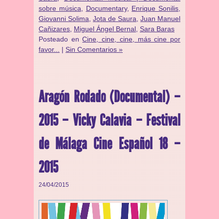
sobre música
,
Documentary
,
Enrique Sonilis
,
Giovanni Solima
,
Jota de Saura
,
Juan Manuel
Cañizares
,
Miguel Ángel Bernal
,
Sara Baras
Posteado en
Cine, cine, cine, más cine por
favor...
|
Sin Comentarios »
Aragón Rodado (Documental) –
2015 – Vicky Calavia – Festival
de Málaga Cine Español 18 –
2015
24/04/2015