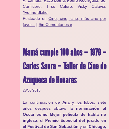
Á. Lamata
,
Paco Betriu
,
Pedro Rodríguez
,
Sol
Carnicero
,
Tirso Calero
,
Vicky Calavia
,
Yvonne Blake
Posteado en
Cine, cine, cine, más cine por
favor...
|
Sin Comentarios »
Mamá cumple 100 años – 1979 –
Carlos Saura – Taller de Cine de
Azuqueca de Henares
28/03/2015
La continuación de
Ana y los lobos
, siete
años después obtuvo la
nominación al
Oscar como Mejor película de habla no
inglesa
, el
Premio Especial del jurado en
el Festival de San Sebastián
y en
Chicago,