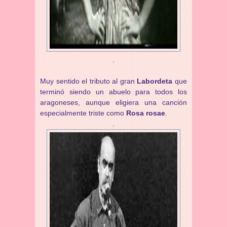
.
Muy sentido el tributo al gran
Labordeta
que
terminó siendo un abuelo para todos los
aragoneses, aunque eligiera una canción
especialmente triste como
Rosa rosae
.
.