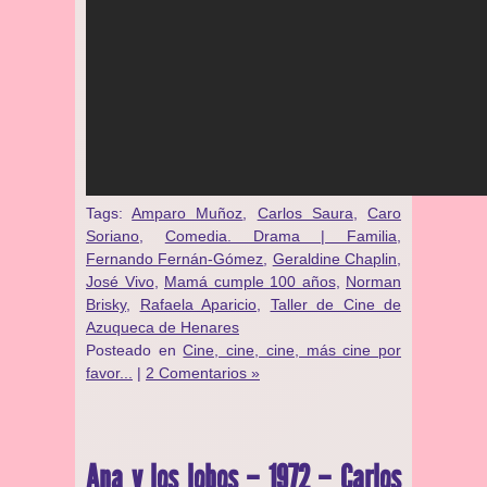
Tags:
Amparo Muñoz
,
Carlos Saura
,
Caro
Soriano
,
Comedia. Drama | Familia
,
Fernando Fernán-Gómez
,
Geraldine Chaplin
,
José Vivo
,
Mamá cumple 100 años
,
Norman
Brisky
,
Rafaela Aparicio
,
Taller de Cine de
Azuqueca de Henares
Posteado en
Cine, cine, cine, más cine por
favor...
|
2 Comentarios »
Ana y los lobos – 1972 – Carlos