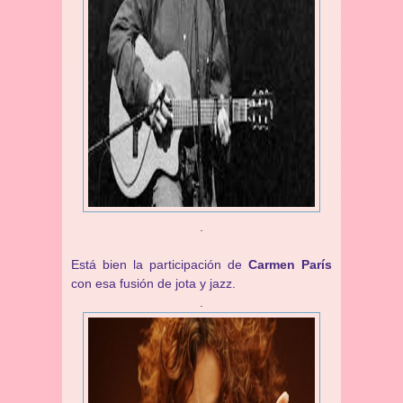
.
Está bien la participación de
Carmen París
con esa fusión de jota y jazz.
.