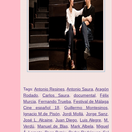
Tags:
Antonio Resines
,
Antonio Saura
,
Aragón
Rodado
,
Carlos Saura
,
documental
,
Félix
Murcia
,
Fernando Trueba
,
Festival de Málaga
Cine español 18
,
Guillermo Montesinos
,
Ignacio M.de Pisón
,
Jordi Mollá
,
Jorge Sanz
,
José L. Alcaine
,
Juan Diego
,
Luis Alegre
,
M.
Verdú
,
Manuel de Blas
,
Mark Albela
,
Miguel