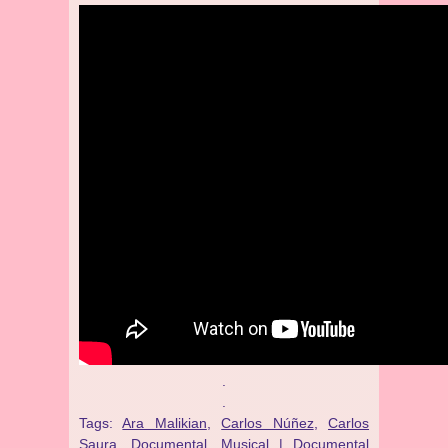
.
.
Tags:
Ara Malikian
,
Carlos Núñez
,
Carlos
Saura
,
Documental. Musical | Documental