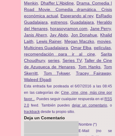
Menkin
,
Dhaffer L'Abidine
,
Drama. Comedia |
Road Movie. Comedia dramática. Crisis
económica actual
,
Esperando al rey
,
EsRadio
Guadalajara
,
estrenos
,
Guadalajara
,
Heraldo
del Henares
,
horasoyramon.com
,
Jane Perry
,
Janis Ahern
,
Jay Abdo
,
Jon Donahue
,
Khalid
Laith
,
Lewis Rainer
,
Megan Maczko
,
movies
,
Multicines Guadalajara
,
Omar Elba
,
películas
,
recomendación para ir al cine
,
Sarita
Choudhury
,
series
,
Series TV
,
Taller de Cine
de Azuqueca de Henares
,
Tom Hanks
,
Tom
Skerritt
,
Tom Tykwer
,
Tracey Fairaway
,
Waleed Elgadi
Esta entrada fue posteada el 6/07/2016 a las 08:45
en las categorías de:
Cine, cine, cine, más cine por
favor...
. Puedes seguir cualquier respuesta en el
RSS
2.0
feed. También puedes
dejar un comentario
, o
trackback
desde tu propio sitio.
Deja un Comentario
Nombre (*)
E-Mail (no se