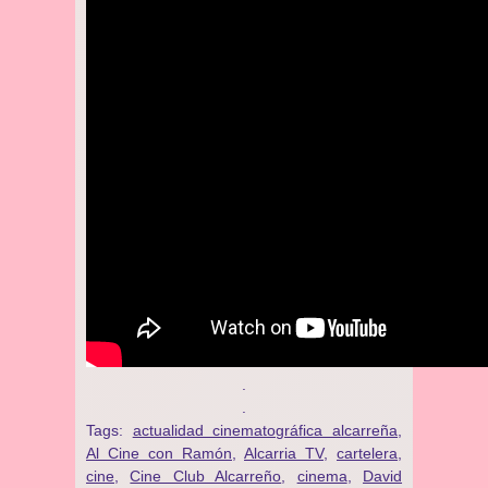
.
.
Tags:
actualidad cinematográfica alcarreña
,
Al Cine con Ramón
,
Alcarria TV
,
cartelera
,
cine
,
Cine Club Alcarreño
,
cinema
,
David