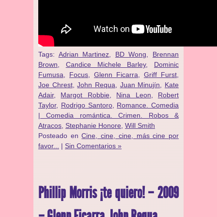
Tags:
Adrian Martinez
,
BD Wong
,
Brennan
Brown
,
Candice Michele Barley
,
Dominic
Fumusa
,
Focus
,
Glenn Ficarra
,
Griff Furst
,
Joe Chrest
,
John Requa
,
Juan Minujín
,
Kate
Adair
,
Margot Robbie
,
Nina Leon
,
Robert
Taylor
,
Rodrigo Santoro
,
Romance. Comedia
| Comedia romántica. Crimen. Robos &
Atracos
,
Stephanie Honore
,
Will Smith
Posteado en
Cine, cine, cine, más cine por
favor...
|
Sin Comentarios »
Phillip Morris ¡te quiero! – 2009
– Glenn Ficarra, John Requa