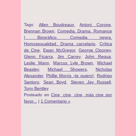
Tags:
Allen Boudreaux
,
Antoni Corone
,
Brennan Brown
,
Comedia. Drama. Romance
| Biográfico. Comedia negra.
Homosexualidad. Drama carcelario
,
Crítica
de Cine
,
Ewan McGregor
,
George Clooney
,
Glenn Ficarra
,
Jim Carrey
,
John Requa
,
Leslie Mann
,
Marcus Lyle Brown
,
Michael
Beasley
,
Michael Showers
,
Nicholas
Alexander
,
Phillip Morris ¡te quiero!
,
Rodrigo
Santoro
,
Sean Boyd
,
Steven Jay Russell
,
Tony Bentley
Posteado en
Cine, cine, cine, más cine por
favor...
|
1 Comentario »