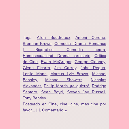
Tags:
Allen Boudreaux
,
Antoni Corone
,
Brennan Brown
,
Comedia. Drama. Romance
| Biográfico. Comedia negra.
Homosexualidad. Drama carcelario
,
Crítica
de Cine
,
Ewan McGregor
,
George Clooney
,
Glenn Ficarra
,
Jim Carrey
,
John Requa
,
Leslie Mann
,
Marcus Lyle Brown
,
Michael
Beasley
,
Michael Showers
,
Nicholas
Alexander
,
Phillip Morris ¡te quiero!
,
Rodrigo
Santoro
,
Sean Boyd
,
Steven Jay Russell
,
Tony Bentley
Posteado en
Cine, cine, cine, más cine por
favor...
|
1 Comentario »