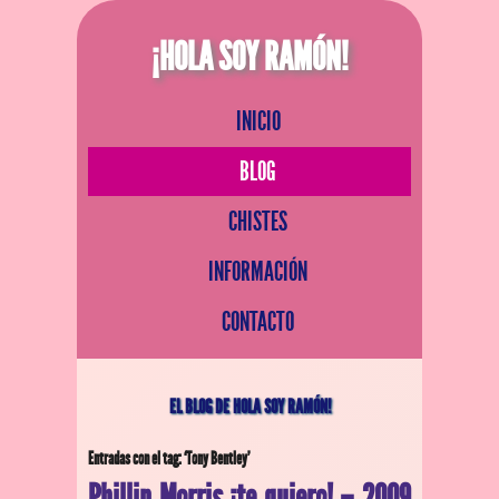
¡HOLA SOY RAMÓN!
INICIO
BLOG
CHISTES
INFORMACIÓN
CONTACTO
EL BLOG DE HOLA SOY RAMÓN!
Entradas con el tag: ‘Tony Bentley’
Phillip Morris ¡te quiero! – 2009