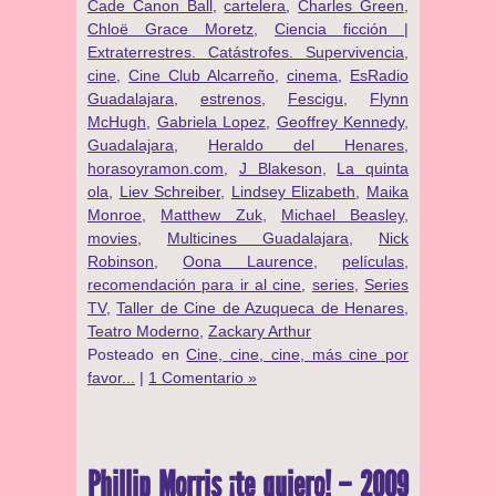
Cade Canon Ball
,
cartelera
,
Charles Green
,
Chloë Grace Moretz
,
Ciencia ficción |
Extraterrestres. Catástrofes. Supervivencia
,
cine
,
Cine Club Alcarreño
,
cinema
,
EsRadio
Guadalajara
,
estrenos
,
Fescigu
,
Flynn
McHugh
,
Gabriela Lopez
,
Geoffrey Kennedy
,
Guadalajara
,
Heraldo del Henares
,
horasoyramon.com
,
J Blakeson
,
La quinta
ola
,
Liev Schreiber
,
Lindsey Elizabeth
,
Maika
Monroe
,
Matthew Zuk
,
Michael Beasley
,
movies
,
Multicines Guadalajara
,
Nick
Robinson
,
Oona Laurence
,
películas
,
recomendación para ir al cine
,
series
,
Series
TV
,
Taller de Cine de Azuqueca de Henares
,
Teatro Moderno
,
Zackary Arthur
Posteado en
Cine, cine, cine, más cine por
favor...
|
1 Comentario »
Phillip Morris ¡te quiero! – 2009