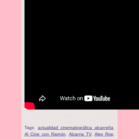
.
.
Tags:
actualidad cinematográfica alcarreña
,
Al Cine con Ramón
,
Alcarria TV
,
Alex Roe
,