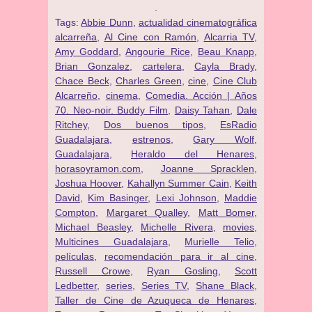
.
Tags:
Abbie Dunn
,
actualidad cinematográfica
alcarreña
,
Al Cine con Ramón
,
Alcarria TV
,
Amy Goddard
,
Angourie Rice
,
Beau Knapp
,
Brian Gonzalez
,
cartelera
,
Cayla Brady
,
Chace Beck
,
Charles Green
,
cine
,
Cine Club
Alcarreño
,
cinema
,
Comedia. Acción | Años
70. Neo-noir. Buddy Film
,
Daisy Tahan
,
Dale
Ritchey
,
Dos buenos tipos
,
EsRadio
Guadalajara
,
estrenos
,
Gary Wolf
,
Guadalajara
,
Heraldo del Henares
,
horasoyramon.com
,
Joanne Spracklen
,
Joshua Hoover
,
Kahallyn Summer Cain
,
Keith
David
,
Kim Basinger
,
Lexi Johnson
,
Maddie
Compton
,
Margaret Qualley
,
Matt Bomer
,
Michael Beasley
,
Michelle Rivera
,
movies
,
Multicines Guadalajara
,
Murielle Telio
,
películas
,
recomendación para ir al cine
,
Russell Crowe
,
Ryan Gosling
,
Scott
Ledbetter
,
series
,
Series TV
,
Shane Black
,
Taller de Cine de Azuqueca de Henares
,