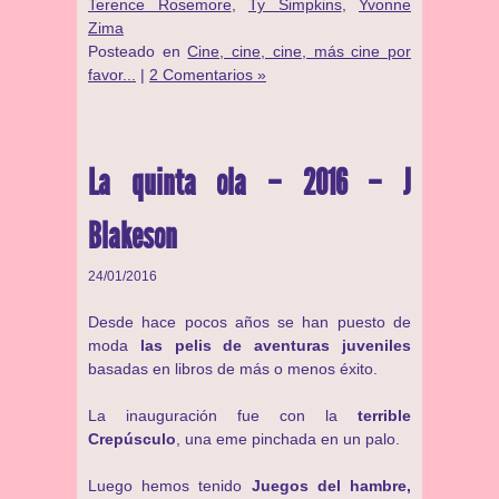
Terence Rosemore
,
Ty Simpkins
,
Yvonne
Zima
Posteado en
Cine, cine, cine, más cine por
favor...
|
2 Comentarios »
La quinta ola – 2016 – J
Blakeson
24/01/2016
Desde hace pocos años se han puesto de
moda
las pelis de aventuras juveniles
basadas en libros de más o menos éxito.
La inauguración fue con la
terrible
Crepúsculo
, una eme pinchada en un palo.
Luego hemos tenido
Juegos del hambre,