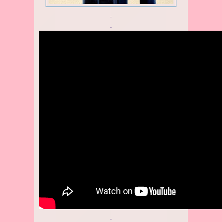
.
.
.