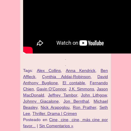
.
.
Tags:
Alex Collins
,
Anna Kendrick
,
Ben
Affleck
,
Cynthia Addai-Robinson
,
David
Anthony Buglione
,
El contable
,
Fernando
Chien
,
Gavin O'Connor
,
J.K. Simmons
,
Jason
MacDonald
,
Jeffrey Tambor
,
John Lithgow
,
Johnny Giacalone
,
Jon Bernthal
,
Michael
Beasley
,
Nick Arapoglou
,
Ron Prather
,
Seth
Lee
,
Thriller. Drama | Crimen
Posteado en
Cine, cine, cine, más cine por
favor...
|
Sin Comentarios »