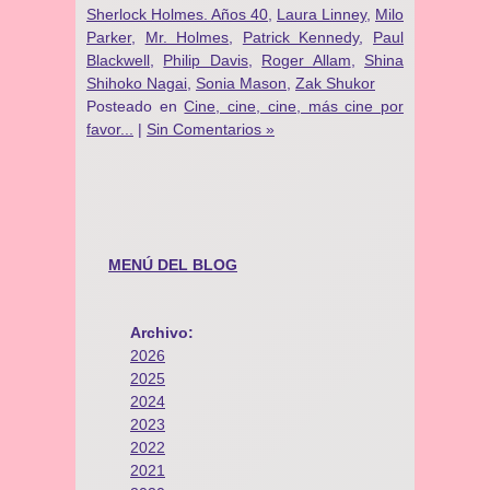
Sherlock Holmes. Años 40
,
Laura Linney
,
Milo
Parker
,
Mr. Holmes
,
Patrick Kennedy
,
Paul
Blackwell
,
Philip Davis
,
Roger Allam
,
Shina
Shihoko Nagai
,
Sonia Mason
,
Zak Shukor
Posteado en
Cine, cine, cine, más cine por
favor...
|
Sin Comentarios »
MENÚ DEL BLOG
Archivo:
2026
2025
2024
2023
2022
2021