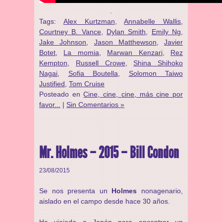
.
Tags:
Alex Kurtzman
,
Annabelle Wallis
,
Courtney B. Vance
,
Dylan Smith
,
Emily Ng
,
Jake Johnson
,
Jason Matthewson
,
Javier
Botet
,
La momia
,
Marwan Kenzari
,
Rez
Kempton
,
Russell Crowe
,
Shina Shihoko
Nagai
,
Sofia Boutella
,
Solomon Taiwo
Justified
,
Tom Cruise
Posteado en
Cine, cine, cine, más cine por
favor...
|
Sin Comentarios »
Mr. Holmes – 2015 – Bill Condon
23/08/2015
Se nos presenta un
Holmes
nonagenario,
aislado en el campo desde hace 30 años.