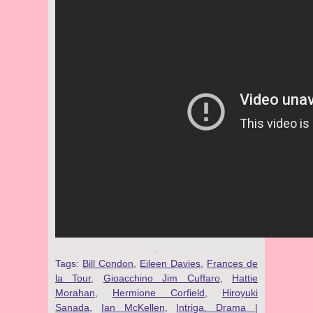
.
Tags:
Bill Condon
,
Eileen Davies
,
Frances de
la Tour
,
Gioacchino Jim Cuffaro
,
Hattie
Morahan
,
Hermione Corfield
,
Hiroyuki
Sanada
,
Ian McKellen
,
Intriga. Drama |