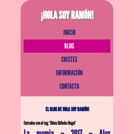
¡HOLA SOY RAMÓN!
INICIO
BLOG
CHISTES
INFORMACIÓN
CONTACTO
EL BLOG DE HOLA SOY RAMÓN!
Entradas con el tag: ‘Shina Shihoko Nagai’
La momia – 2017 – Alex