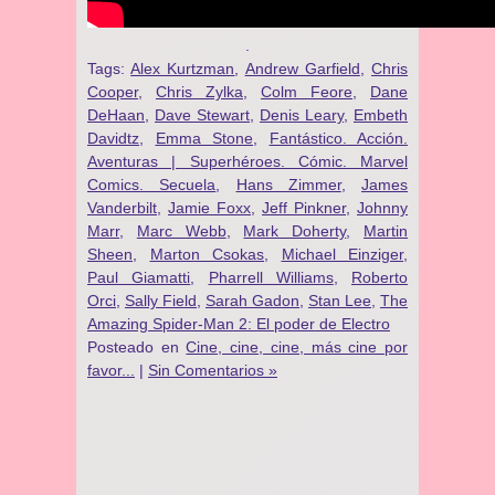
.
Tags:
Alex Kurtzman
,
Andrew Garfield
,
Chris
Cooper
,
Chris Zylka
,
Colm Feore
,
Dane
DeHaan
,
Dave Stewart
,
Denis Leary
,
Embeth
Davidtz
,
Emma Stone
,
Fantástico. Acción.
Aventuras | Superhéroes. Cómic. Marvel
Comics. Secuela
,
Hans Zimmer
,
James
Vanderbilt
,
Jamie Foxx
,
Jeff Pinkner
,
Johnny
Marr
,
Marc Webb
,
Mark Doherty
,
Martin
Sheen
,
Marton Csokas
,
Michael Einziger
,
Paul Giamatti
,
Pharrell Williams
,
Roberto
Orci
,
Sally Field
,
Sarah Gadon
,
Stan Lee
,
The
Amazing Spider-Man 2: El poder de Electro
Posteado en
Cine, cine, cine, más cine por
favor...
|
Sin Comentarios »