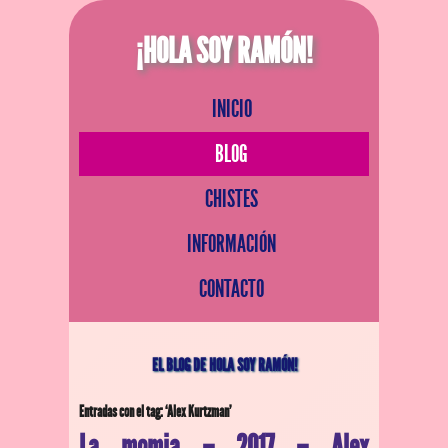
¡HOLA SOY RAMÓN!
INICIO
BLOG
CHISTES
INFORMACIÓN
CONTACTO
EL BLOG DE HOLA SOY RAMÓN!
Entradas con el tag: ‘Alex Kurtzman’
La momia – 2017 – Alex