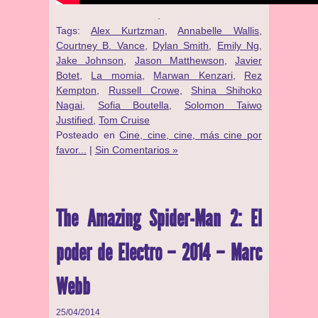
.
Tags:
Alex Kurtzman
,
Annabelle Wallis
,
Courtney B. Vance
,
Dylan Smith
,
Emily Ng
,
Jake Johnson
,
Jason Matthewson
,
Javier
Botet
,
La momia
,
Marwan Kenzari
,
Rez
Kempton
,
Russell Crowe
,
Shina Shihoko
Nagai
,
Sofia Boutella
,
Solomon Taiwo
Justified
,
Tom Cruise
Posteado en
Cine, cine, cine, más cine por
favor...
|
Sin Comentarios »
The Amazing Spider-Man 2: El
poder de Electro – 2014 – Marc
Webb
25/04/2014