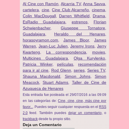
Al Cine con Ramón
,
Alcarria TV
,
Anna Savva
,
cartelera
,
cine
,
Cine Club Alcarreño
,
cinema
,
Colin MacDougall
,
Darren Whitfield
,
Drama
,
EsRadio Guadalajara
,
estrenos
,
Florian
Schwienbacher
,
Giuseppe Tornatore
,
Guadalajara
,
Heraldo del Henares
,
horasoyramon.com
,
James Bloor
,
James
Warren
,
Jean-Luc Julien
,
Jeremy Irons
,
Jerry
Kwarteng
,
La correspondencia
,
movies
,
Multicines Guadalajara
,
Olga Kurylenko
,
Patricia Winker
,
películas
,
recomendación
para ir al cine
,
Rod Glenn
,
series
,
Series TV
,
Shauna Macdonald
,
Simon Johns
,
Simon
Meacock
,
Stuart Adams
,
Taller de Cine de
Azuqueca de Henares
Esta entrada fue posteada el 29/07/2016 a las 09:09
en las categorías de:
Cine, cine, cine, más cine por
favor...
. Puedes seguir cualquier respuesta en el
RSS
2.0
feed. También puedes
dejar un comentario
, o
trackback
desde tu propio sitio.
Deja un Comentario