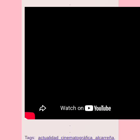
.
.
.
Tags:
actualidad cinematográfica alcarreña
,