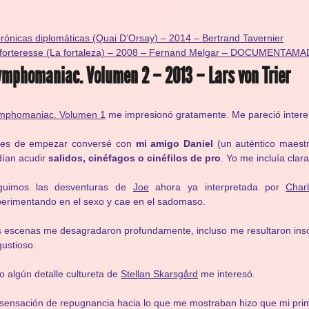
rónicas diplomáticas (Quai D’Orsay) – 2014 – Bertrand Tavernier
 forteresse (La fortaleza) – 2008 – Fernand Melgar – DOCUMENTAM
mphomaniac. Volumen 2 – 2013 – Lars von Trier
mphomaniac. Volumen 1
me impresionó gratamente. Me pareció intere
tes de empezar conversé con
mi amigo Daniel
(un auténtico maestr
ían acudir
salidos, cinéfagos o cinéfilos de pro
. Yo me incluía clar
guimos las desventuras de
Joe
ahora ya interpretada por
Char
erimentando en el sexo y cae en el sadomaso.
 escenas me desagradaron profundamente, incluso me resultaron inso
ustioso.
o algún detalle cultureta de
Stellan Skarsgård
me interesó.
sensación de repugnancia hacia lo que me mostraban hizo que mi prim