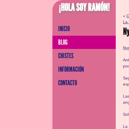
¡HOLA SOY RAMÓN!
«
C
La
INICIO
Ny
BLOG
Ny
CHISTES
An
pod
INFORMACIÓN
Se
CONTACTO
exp
Las
ang
Sol
La 