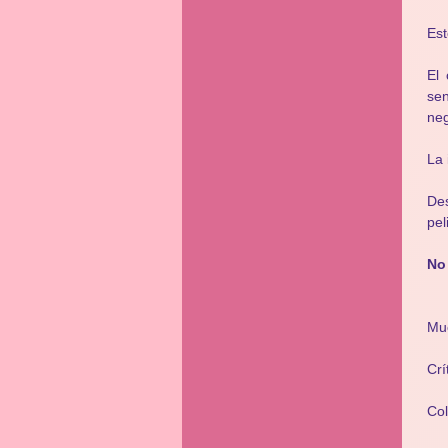
Est
El
sen
neg
La 
Des
pel
No 
Mu
Crí
Co