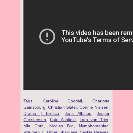
.
Tags:
Caroline Goodall
,
Charlotte
Gainsbourg
,
Christian Slater
,
Connie Nielsen
,
Drama | Erótico
,
Jens Albinus
,
Jesper
Christensen
,
Kate Ashfield
,
Lars von Trier
,
Mia Goth
,
Nicolas Bro
,
Nymphomaniac.
Volumen 1
,
Omar Shargawi
,
Saskia Reeves
,