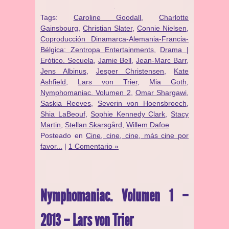
.
Tags:
Caroline Goodall
,
Charlotte
Gainsbourg
,
Christian Slater
,
Connie Nielsen
,
Coproducción Dinamarca-Alemania-Francia-
Bélgica; Zentropa Entertainments
,
Drama |
Erótico. Secuela
,
Jamie Bell
,
Jean-Marc Barr
,
Jens Albinus
,
Jesper Christensen
,
Kate
Ashfield
,
Lars von Trier
,
Mia Goth
,
Nymphomaniac. Volumen 2
,
Omar Shargawi
,
Saskia Reeves
,
Severin von Hoensbroech
,
Shia LaBeouf
,
Sophie Kennedy Clark
,
Stacy
Martin
,
Stellan Skarsgård
,
Willem Dafoe
Posteado en
Cine, cine, cine, más cine por
favor...
|
1 Comentario »
Nymphomaniac. Volumen 1 –
2013 – Lars von Trier