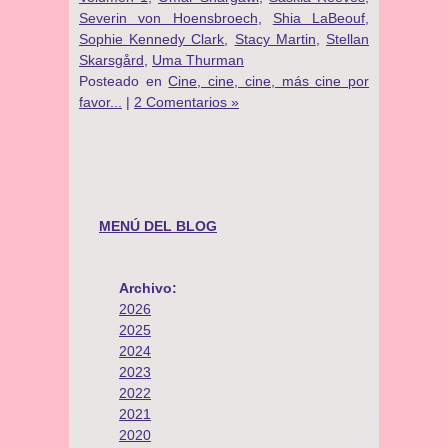
Severin von Hoensbroech
,
Shia LaBeouf
,
Sophie Kennedy Clark
,
Stacy Martin
,
Stellan
Skarsgård
,
Uma Thurman
Posteado en
Cine, cine, cine, más cine por
favor...
|
2 Comentarios »
MENÚ DEL BLOG
Archivo:
2026
2025
2024
2023
2022
2021
2020