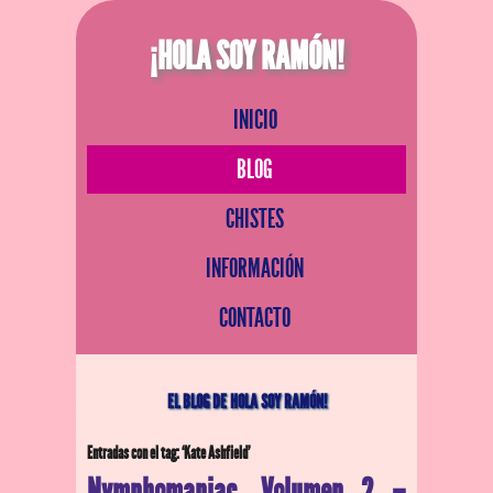
¡HOLA SOY RAMÓN!
INICIO
BLOG
CHISTES
INFORMACIÓN
CONTACTO
EL BLOG DE HOLA SOY RAMÓN!
Entradas con el tag: ‘Kate Ashfield’
Nymphomaniac. Volumen 2 –