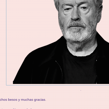
.
chos besos y muchas gracias.