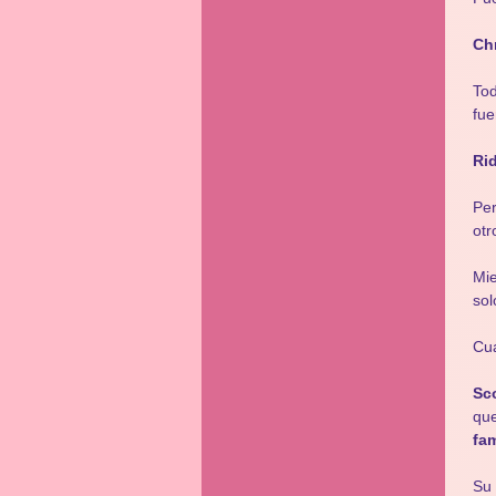
Ch
To
fue
Rid
Per
otr
Mie
sol
Cua
Sc
que
fam
Su 