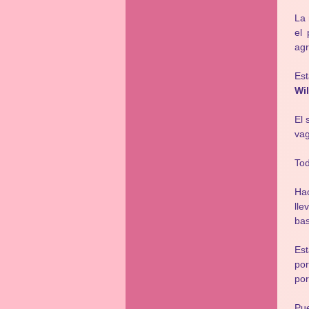
La 
el
agr
Es
Wi
El 
vag
To
Hac
lle
bas
Est
por
por
Pue