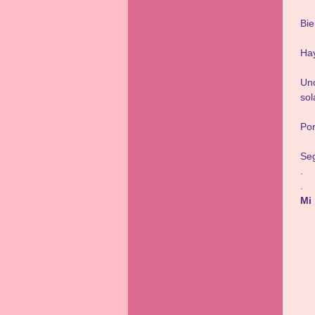
Bie
Ha
Un
sol
Por
Seg
.
.
Mi 