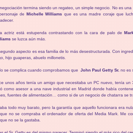
negociación termina siendo un regateo, un simple negocio. No es una 
 personaje de
Michelle Williams
que es una madre coraje que lucha
adecer.
ta actriz está estupenda contrastando con la cara de palo de
Mar
lliams
se luzca aún más.
segundo aspecto es esa familia de lo más desestructurada. Con ingred
o, hijo guaperas, abuelo millonetis.
do se complica cuando comprobamos que
John Paul Getty Sr.
no es s
e unos años tenía un amigo que necesitaba un PC nuevo, tenía un 3
vó como asesor a una nave industrial en Madrid donde había contene
es, fuentes de alimentación… como si de un negocio de chatarra se tr
aba todo muy barato, pero la garantía que aquello funcionara era nula
que no se compraba el ordenador de oferta del Media Mark. Me con
que no se la gastaba.
s el Sr. Getty es del mismo parecer. Terminó siendo el más rico del ce