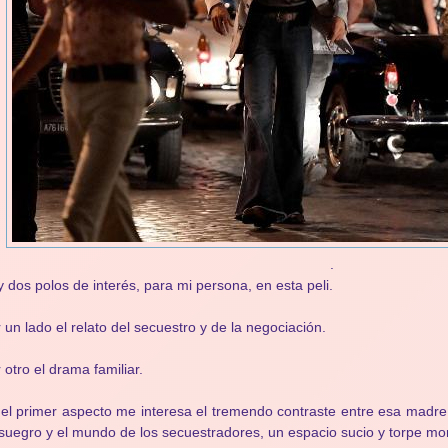
.
 dos polos de interés, para mi persona, en esta peli.
 un lado el relato del secuestro y de la negociación.
 otro el drama familiar.
el primer aspecto me interesa el tremendo contraste entre esa madre a
suegro y el mundo de los secuestradores, un espacio sucio y torpe mor