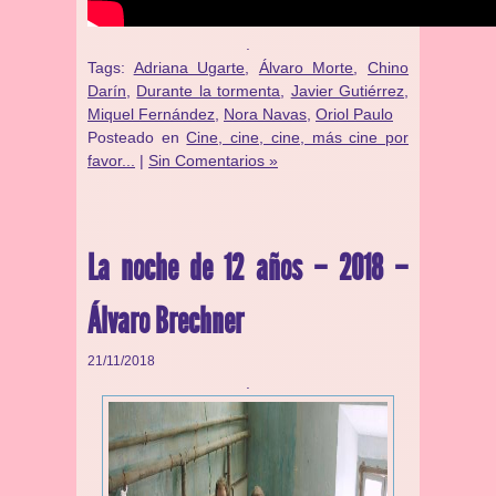
.
Tags:
Adriana Ugarte
,
Álvaro Morte
,
Chino
Darín
,
Durante la tormenta
,
Javier Gutiérrez
,
Miquel Fernández
,
Nora Navas
,
Oriol Paulo
Posteado en
Cine, cine, cine, más cine por
favor...
|
Sin Comentarios »
La noche de 12 años – 2018 –
Álvaro Brechner
21/11/2018
.