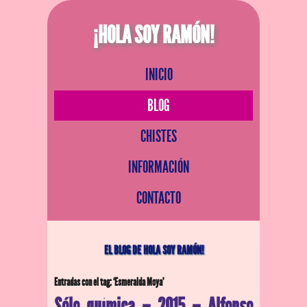
¡HOLA SOY RAMÓN!
INICIO
BLOG
CHISTES
INFORMACIÓN
CONTACTO
EL BLOG DE HOLA SOY RAMÓN!
Entradas con el tag: ‘Esmeralda Moya’
Sólo química – 2015 – Alfonso