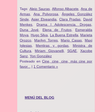
Tags:
Alejo Sauras
,
Alfonso Albacete
,
Ana de
Armas
,
Ana Polvorosa
,
Ángeles González
Sinde
,
Asier Etxeandia
,
Clara Pradas
,
David
Menkes
,
Drama | Adolescencia. Drogas
,
Duna Jové
,
Elena de Frutos
,
Esmeralda
Moya
,
Hugo Silva
,
La Buena Estrella
,
Marieta
Orozco
,
Marilyn Torres
,
Mario Casas
,
Maxi
Iglesias
,
Mentiras y gordas
,
Ministra de
Cultura
,
Miriam Giovanelli
,
SGAE
,
Xacobe
Sanz
,
Yon González
Posteado en
Cine, cine, cine, más cine por
favor...
|
1 Comentario »
MENÚ DEL BLOG