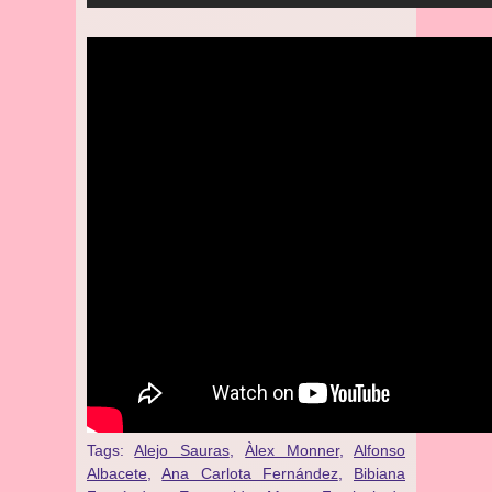
Tags:
Alejo Sauras
,
Àlex Monner
,
Alfonso
Albacete
,
Ana Carlota Fernández
,
Bibiana