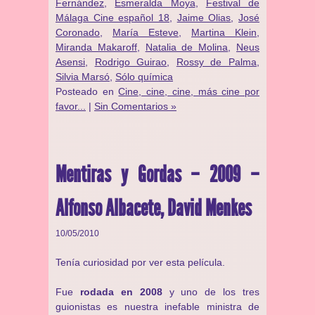
Fernández
,
Esmeralda Moya
,
Festival de
Málaga Cine español 18
,
Jaime Olias
,
José
Coronado
,
María Esteve
,
Martina Klein
,
Miranda Makaroff
,
Natalia de Molina
,
Neus
Asensi
,
Rodrigo Guirao
,
Rossy de Palma
,
Silvia Marsó
,
Sólo química
Posteado en
Cine, cine, cine, más cine por
favor...
|
Sin Comentarios »
Mentiras y Gordas – 2009 –
Alfonso Albacete, David Menkes
10/05/2010
Tenía curiosidad por ver esta película.
Fue
rodada en 2008
y uno de los tres
guionistas es nuestra inefable ministra de