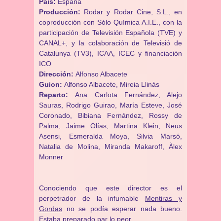
País:
España
Producción:
Rodar y Rodar Cine, S.L., en
coproducción con Sólo Química A.I.E., con la
participación de Televisión Española (TVE) y
CANAL+, y la colaboración de Televisió de
Catalunya (TV3), ICAA, ICEC y financiación
ICO
Dirección:
Alfonso Albacete
Guion:
Alfonso Albacete, Mireia Llinàs
Reparto:
Ana Carlota Fernández, Alejo
Sauras, Rodrigo Guirao, María Esteve, José
Coronado, Bibiana Fernández, Rossy de
Palma, Jaime Olías, Martina Klein, Neus
Asensi, Esmeralda Moya, Silvia Marsó,
Natalia de Molina, Miranda Makaroff, Àlex
Monner
Conociendo que este director es el
perpetrador de la infumable
Mentiras y
Gordas
no se podía esperar nada bueno.
Estaba preparado par lo peor.