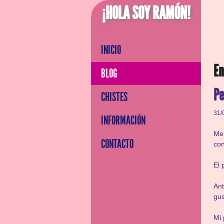
¡HOLA SOY RAMÓN!
INICIO
En
BLOG
Pe
CHISTES
31/
INFORMACIÓN
Me
CONTACTO
con
El 
Ant
gus
Mi 