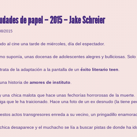
udades de papel – 2015 – Jake Schreier
08/2015
do al cine una tarde de miércoles, día del espectador.
o suponía, unas docenas de adolescentes alegres y bulliciosas. So
trata de la adaptación a la pantalla de un
éxito literario teen
.
una historia de
amores de instituto
.
 una chica malota que hace unas fechorías horrorosas de la muerte. 
ga que le ha traicionado. Hace una foto de un ex desnudo (la tiene p
estos actos transgresores enreda a su vecino, un pringadillo enamorado
chica desaparece y el muchacho se lía a buscar pistas de donde ha id