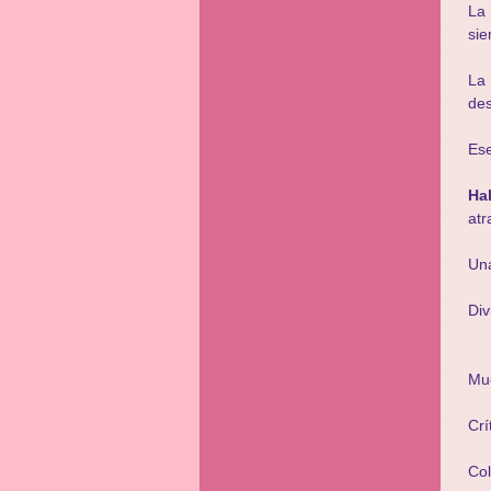
La 
sie
La
des
Ese
Ha
atr
Una
Div
Mu
Crí
Co