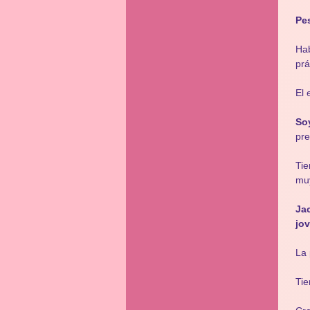
Pes
Hab
prá
El 
Soy
pre
Tie
muy
Ja
jo
La 
Tie