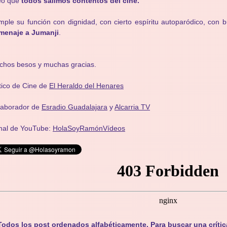
eo que
todos salimos contentos del cine.
ple su función con dignidad, con cierto espíritu autoparódico, con
menaje a Jumanji
.
chos besos y muchas gracias.
tico de Cine de
El Heraldo del Henares
laborador de
Esradio Guadalajara
y
Alcarria TV
nal de YouTube:
HolaSoyRamónVídeos
Todos los post ordenados alfabéticamente. Para buscar una crític