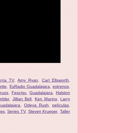
arria TV
,
Amy Ryan
,
Carl Ellsworth
,
ette
,
EsRadio Guadalajara
,
estrenos
,
truos
,
Fescigu
,
Guadalajara
,
Halston
mbler
,
Jillian Bell
,
Ken Marino
,
Larry
Guadalajara
,
Odeya Rush
,
películas
,
ies
,
Series TV
,
Steven Krueger
,
Taller