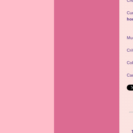
Cr
Cum
ho
Mu
Crí
Co
Ca