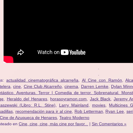
.
.
gs:
actualidad cinematográfica alcarreña
,
Al Cine con Ramón
,
Alc
telera
,
cine
,
Cine Club Alcarreño
,
cinema
,
Darren Lemke
,
Dylan Minn
tástico. Aventuras. Terror | Comedia de terror. Sobrenatural. Mons
ge
,
Heraldo del Henares
,
horasoyramon.com
,
Jack Black
,
Jeremy A
aszewski (Libro: R.L. Stine)
,
Larry Mainland
,
movies
,
Multicines 
adillas
,
recomendación para ir al cine
,
Rob Letterman
,
Ryan Lee
,
ser
 Cine de Azuqueca de Henares
,
Teatro Moderno
steado en
Cine, cine, cine, más cine por favor...
|
Sin Comentarios »