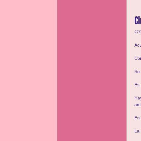
Ci
27/
Acu
Com
Se 
Es 
Hay
ami
En 
La 