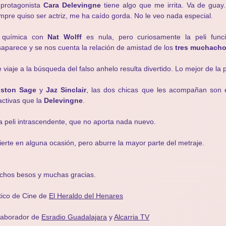
protagonista
Cara Delevingne
tiene algo que me irrita. Va de guay
mpre quiso ser actriz, me ha caído gorda. No le veo nada especial.
 química con
Nat Wolff
es nula, pero curiosamente la peli fun
aparece y se nos cuenta la relación de amistad de los
tres muchacho
 viaje a la búsqueda del falso anhelo resulta divertido. Lo mejor de la p
lston Sage
y
Jaz Sinclair
, las dos chicas que les acompañan son
activas que la
Delevingne
.
 peli intrascendente, que no aporta nada nuevo.
ierte en alguna ocasión, pero aburre la mayor parte del metraje.
chos besos y muchas gracias.
tico de Cine de
El Heraldo del Henares
laborador de
Esradio Guadalajara
y
Alcarria TV