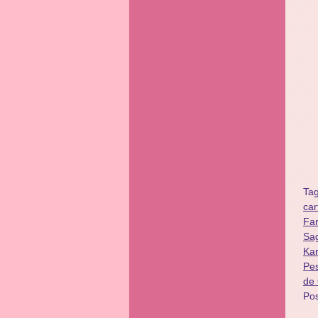
Ta
car
Fan
Sa
Kar
Pes
de
Po