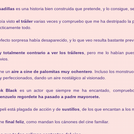
adillas
es una historia bien construida que pretende, y lo consigue, s
ía visto
el tráiler
varias veces y compruebo que me ha destripado la pe
cticamente todo.
efecto sorpresa había desaparecido, y lo que veo resulta bastante previ
 totalmente contrario a ver los tráileres
, pero me lo habían pues
vios.
ne un
aire a cine de palomitas muy ochentero
. Incluso los monstru
 perfeccionados, dando un aire nostálgico al visionado.
ck Black
es un actor que siempre me ha encantado, comprueb
venzuelo regordete ha pasado a padre mayorcete.
peli está plagada de acción y de
sustillos
, de los que encantan a los n
ne
final feliz
, como mandan los cánones del cine familiar.