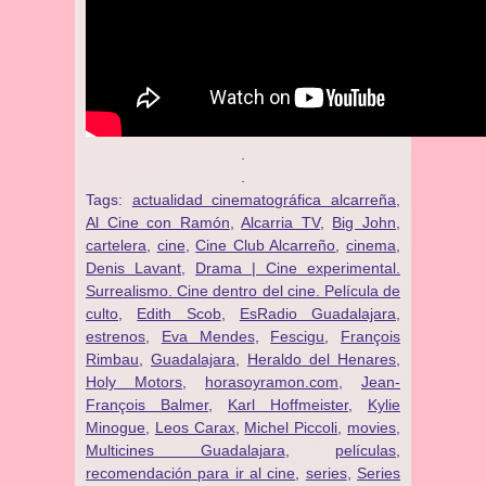
.
.
Tags:
actualidad cinematográfica alcarreña
,
Al Cine con Ramón
,
Alcarria TV
,
Big John
,
cartelera
,
cine
,
Cine Club Alcarreño
,
cinema
,
Denis Lavant
,
Drama | Cine experimental.
Surrealismo. Cine dentro del cine. Película de
culto
,
Edith Scob
,
EsRadio Guadalajara
,
estrenos
,
Eva Mendes
,
Fescigu
,
François
Rimbau
,
Guadalajara
,
Heraldo del Henares
,
Holy Motors
,
horasoyramon.com
,
Jean-
François Balmer
,
Karl Hoffmeister
,
Kylie
Minogue
,
Leos Carax
,
Michel Piccoli
,
movies
,
Multicines Guadalajara
,
películas
,
recomendación para ir al cine
,
series
,
Series