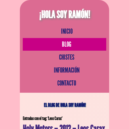
¡HOLA SOY RAMÓN!
INICIO
BLOG
CHISTES
INFORMACIÓN
CONTACTO
EL BLOG DE HOLA SOY RAMÓN!
Entradas con el tag: ‘Leos Carax’
Holy Motors – 2012 – Leos Carax