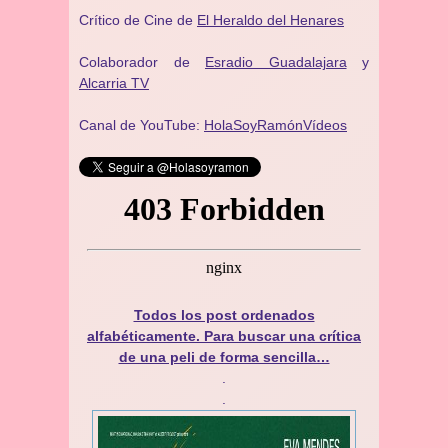
Crítico de Cine de
El Heraldo del Henares
Colaborador de
Esradio Guadalajara
y
Alcarria TV
Canal de YouTube:
HolaSoyRamónVídeos
Todos los post ordenados
alfabéticamente. Para buscar una crítica
de una peli de forma sencilla…
.
.