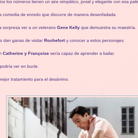
os los números tienen un aire simpático, jovial y elegante con esa pat
a comedia de enredo que discurre de manera desenfadada.
 sorpresa ver a un veterano
Gene Kelly
que demuestra su maestría.
o dan ganas de visitar
Rochefort
y conocer a estos personajes.
n
Catherine y Françoise
sería capaz de aprender a bailar.
podría ver en bucle.
mejor tratamiento para el desánimo.
.