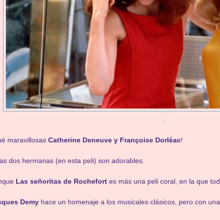
.
é maravillosas
Catherine Deneuve y Françoise Dorléac
!
as dos hermanas (en esta peli) son adorables.
nque
Las señoritas de Rochefort
es más una peli coral, en la que to
cques Demy
hace un homenaje a los musicales clásicos, pero con una