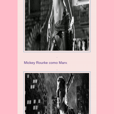
.
Mickey Rourke como Marv.
.