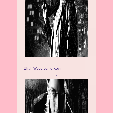
.
Elijah Wood como Kevin.
.