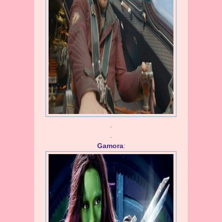
.
.
Gamora
: