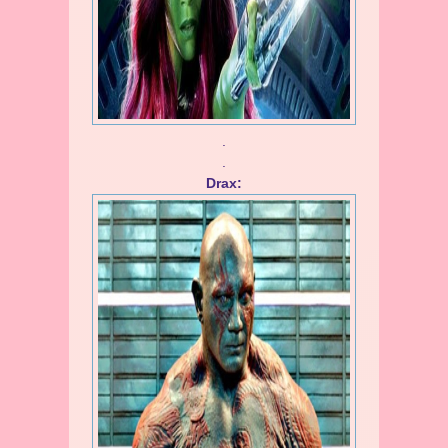
.
.
Drax: