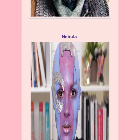
.
.
Nebula
: