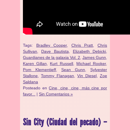
.
Tags:
Bradley Cooper
,
Chris Pratt
,
Chris
Sullivan
,
Dave Bautista
,
Elizabeth Debicki
,
Guardianes de la galaxia Vol. 2
,
James Gunn
,
Karen Gillan
,
Kurt Russell
,
Michael Rooker
,
Pom Klementieff
,
Sean Gunn
,
Sylvester
Stallone
,
Tommy Flanagan
,
Vin Diesel
,
Zoe
Saldana
Posteado en
Cine, cine, cine, más cine por
favor...
|
Sin Comentarios »
Sin City (Ciudad del pecado) –