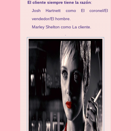
El cliente siempre tiene la razón
:
Josh Hartnett como El coronel/El
vendedor/El hombre.
Marley Shelton como La cliente.
.