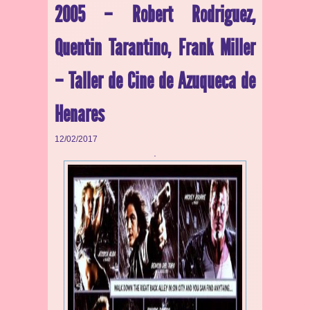
2005 – Robert Rodriguez,
Quentin Tarantino, Frank Miller
– Taller de Cine de Azuqueca de
Henares
12/02/2017
.