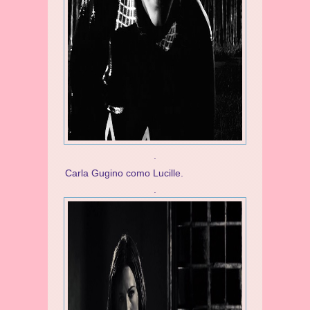
.
Carla Gugino como Lucille.
.