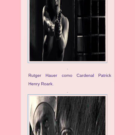
.
Rutger Hauer como Cardenal Patrick
Henry Roark.
.