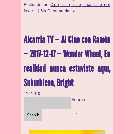
Posteado en
Cine, cine, cine, más cine por
favor...
|
Sin Comentarios »
Alcarria TV – Al Cine con Ramón
– 2017-12-17 – Wonder Wheel, En
realidad nunca estuviste aquí,
Suburbicon, Bright
1/01/2018
Search
.
.
Search
.
.