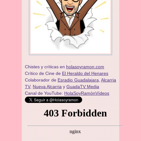
.
Chistes y críticas en
holasoyramon.com
Crítico de Cine de
El Heraldo del Henares
​​Colaborador de
Esradio Guadalajara
,
Alcarria
TV,
Nueva Alcarria
y
GuadaTV Media
Canal de YouTube:
HolaSoyRamónVídeos