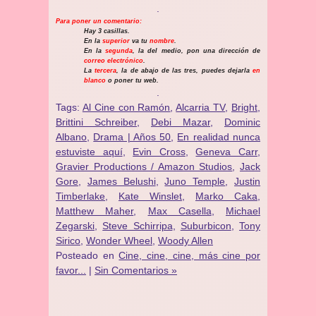
.
Para poner un comentario:
Hay 3 casillas.
En la
superior
va tu
nombre
.
En la
segunda
, la del medio, pon una dirección de
correo electrónico
.
La
tercera
, la de abajo de las tres, puedes dejarla
en
blanco
o poner tu web.
.
Tags:
Al Cine con Ramón
,
Alcarria TV
,
Bright
,
Brittini Schreiber
,
Debi Mazar
,
Dominic
Albano
,
Drama | Años 50
,
En realidad nunca
estuviste aquí
,
Evin Cross
,
Geneva Carr
,
Gravier Productions / Amazon Studios
,
Jack
Gore
,
James Belushi
,
Juno Temple
,
Justin
Timberlake
,
Kate Winslet
,
Marko Caka
,
Matthew Maher
,
Max Casella
,
Michael
Zegarski
,
Steve Schirripa
,
Suburbicon
,
Tony
Sirico
,
Wonder Wheel
,
Woody Allen
Posteado en
Cine, cine, cine, más cine por
favor...
|
Sin Comentarios »