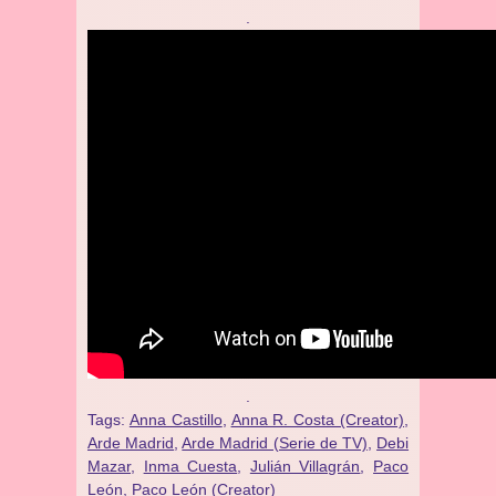
.
.
Tags:
Anna Castillo
,
Anna R. Costa (Creator)
,
Arde Madrid
,
Arde Madrid (Serie de TV)
,
Debi
Mazar
,
Inma Cuesta
,
Julián Villagrán
,
Paco
León
,
Paco León (Creator)