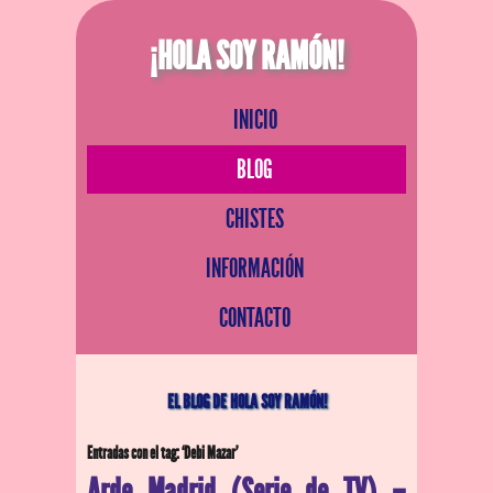
¡HOLA SOY RAMÓN!
INICIO
BLOG
CHISTES
INFORMACIÓN
CONTACTO
EL BLOG DE HOLA SOY RAMÓN!
Entradas con el tag: ‘Debi Mazar’
Arde Madrid (Serie de TV) –