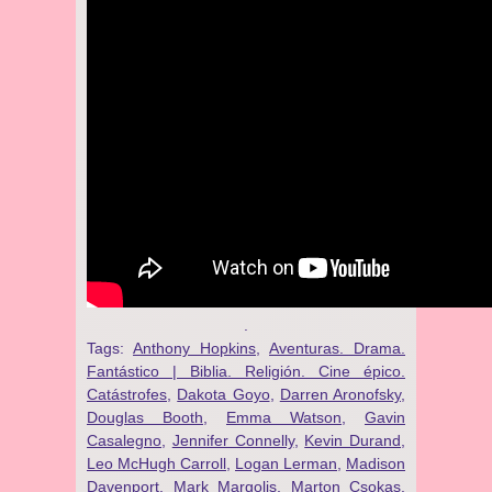
.
Tags:
Anthony Hopkins
,
Aventuras. Drama.
Fantástico | Biblia. Religión. Cine épico.
Catástrofes
,
Dakota Goyo
,
Darren Aronofsky
,
Douglas Booth
,
Emma Watson
,
Gavin
Casalegno
,
Jennifer Connelly
,
Kevin Durand
,
Leo McHugh Carroll
,
Logan Lerman
,
Madison
Davenport
,
Mark Margolis
,
Marton Csokas
,