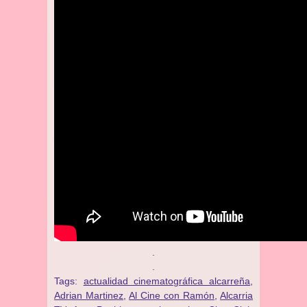
.
.
Tags:
actualidad cinematográfica alcarreña
,
Adrian Martinez
,
Al Cine con Ramón
,
Alcarria