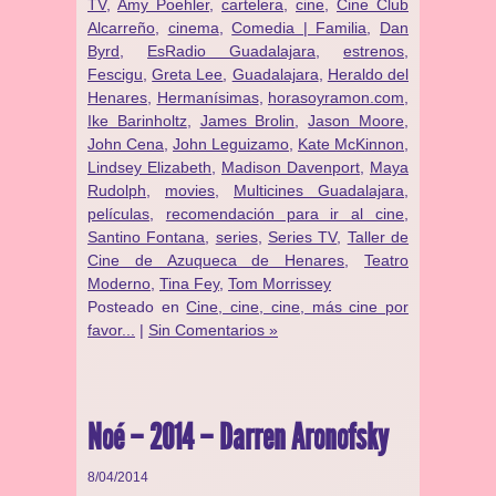
TV
,
Amy Poehler
,
cartelera
,
cine
,
Cine Club
Alcarreño
,
cinema
,
Comedia | Familia
,
Dan
Byrd
,
EsRadio Guadalajara
,
estrenos
,
Fescigu
,
Greta Lee
,
Guadalajara
,
Heraldo del
Henares
,
Hermanísimas
,
horasoyramon.com
,
Ike Barinholtz
,
James Brolin
,
Jason Moore
,
John Cena
,
John Leguizamo
,
Kate McKinnon
,
Lindsey Elizabeth
,
Madison Davenport
,
Maya
Rudolph
,
movies
,
Multicines Guadalajara
,
películas
,
recomendación para ir al cine
,
Santino Fontana
,
series
,
Series TV
,
Taller de
Cine de Azuqueca de Henares
,
Teatro
Moderno
,
Tina Fey
,
Tom Morrissey
Posteado en
Cine, cine, cine, más cine por
favor...
|
Sin Comentarios »
Noé – 2014 – Darren Aronofsky
8/04/2014