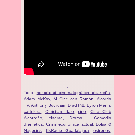
.
.
Tags:
actualidad cinematográfica alcarreña
,
Adam McKay
,
Al Cine con Ramón
,
Alcarria
TV
,
Anthony Bourdain
,
Brad Pitt
,
Byron Mann
,
cartelera
,
Christian Bale
,
cine
,
Cine Club
Alcarreño
,
cinema
,
Drama | Comedia
dramática. Crisis económica actual. Bolsa &
Negocios
,
EsRadio Guadalajara
,
estrenos
,