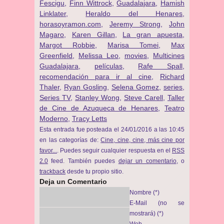
Fescigu
,
Finn Wittrock
,
Guadalajara
,
Hamish
Linklater
,
Heraldo del Henares
,
horasoyramon.com
,
Jeremy Strong
,
John
Magaro
,
Karen Gillan
,
La gran apuesta
,
Margot Robbie
,
Marisa Tomei
,
Max
Greenfield
,
Melissa Leo
,
movies
,
Multicines
Guadalajara
,
películas
,
Rafe Spall
,
recomendación para ir al cine
,
Richard
Thaler
,
Ryan Gosling
,
Selena Gomez
,
series
,
Series TV
,
Stanley Wong
,
Steve Carell
,
Taller
de Cine de Azuqueca de Henares
,
Teatro
Moderno
,
Tracy Letts
Esta entrada fue posteada el 24/01/2016 a las 10:45
en las categorías de:
Cine, cine, cine, más cine por
favor...
. Puedes seguir cualquier respuesta en el
RSS
2.0
feed. También puedes
dejar un comentario
, o
trackback
desde tu propio sitio.
Deja un Comentario
Nombre (*)
E-Mail (no se
mostrará) (*)
Web