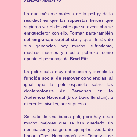
carácter didáctico.
Lo que más me molesta de la peli (y de la
realidad) es que los supuestos héroes que
supieron ver el desastre que se avecinaba se
enriquecieron con ello. Forman parte también
del
engranaje capitalista
y que detrás de
sus ganancias hay mucho sufrimiento,
muchas muertes y mucha pobreza, como
apunta el personaje de
Brad Pitt
.
La peli resulta muy entretenida y cumple la
función social de remover conciencias
, al
igual que la peli española sobre las
declaraciones de Bárcenas en la
Audiencia Nacional
(
B de David Ilundain
), a
diferentes niveles, por supuesto.
Se trata de una buena peli, pero hay otras
mucho mejores que se han quedado sin
nominación y pongo dos ejemplos:
Deuda de
honor (The Homesman) de Tommy Lee