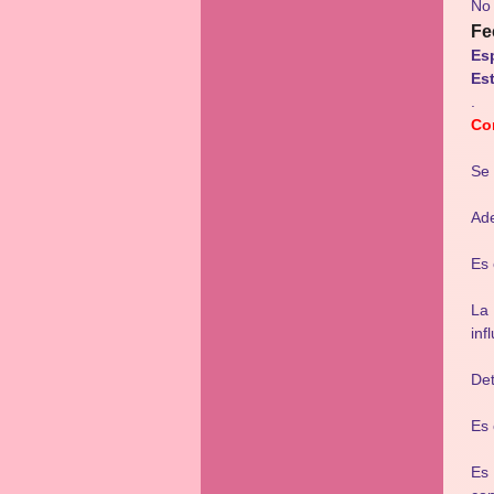
No
Fe
Es
Es
.
Co
Se 
Ade
Es 
La 
inf
Det
Es 
Es 