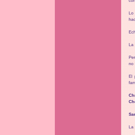
con
Lo 
hac
Ec
La 
Per
no 
El 
fam
Chr
Ch
Sa
La 