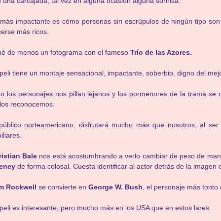
 una carcajada, tal vez en alguna ocasión alguna sonrisa.
más impactante es cómo personas sin escrúpulos de ningún tipo so
erse más ricos.
hé de menos un fotograma con el famoso
Trío de las Azores.
peli tiene un montaje sensacional, impactante, soberbio, digno del me
o los personajes nos pillan lejanos y los pormenores de la trama se 
los reconocemos.
público norteamericano, disfrutará mucho más que nosotros, al ser
iliares.
istian Bale
nos está acostumbrando a verlo cambiar de peso de mane
eney
de forma colosal. Cuesta identificar al actor detrás de la imagen 
m Rockwell
se convierte en
George W. Bush
, el personaje más tonto 
peli es interesante, pero mucho más en los USA que en estos lares.