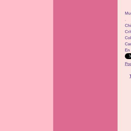
Mu
.
Chi
Crí
​​C
Ca
En
Po