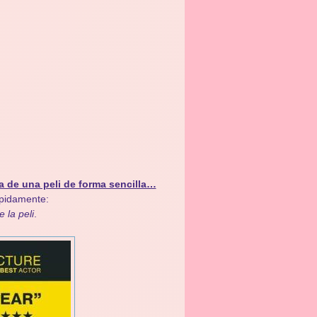
a de una peli de forma sencilla…
ápidamente:
e la peli
.