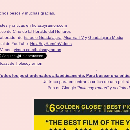
.
chos besos y muchas gracias.
stes y críticas en
holasoyramon.com
tico de Cine de
El Heraldo del Henares
olaborador de
Esradio Guadalajara
,
Alcarria TV
y
Guadalajara Media
nal de YouTube:
HolaSoyRamónVídeos
 Vimeo:
vimeo.com/holasoyramon
dcast de Holasoyramon
.
Todos los post ordenados alfabéticamente. Para buscar una crític
Un truco para encontrar la crítica de una peli r
Pon en Gloogle
“hola soy ramon” y el título d
.