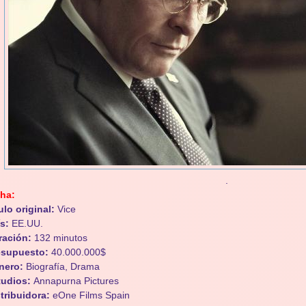
.
cha:
ulo original:
Vice
ís:
EE.UU.
ración:
132 minutos
esupuesto:
40.000.000$
nero:
Biografía, Drama
tudios:
Annapurna Pictures
tribuidora:
eOne Films Spain