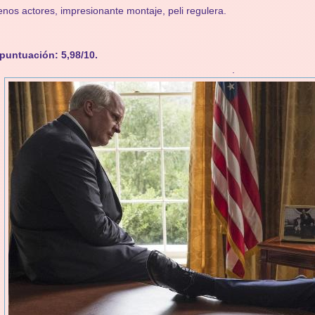
nos actores, impresionante montaje, peli regulera.
puntuación: 5,98/10.
.