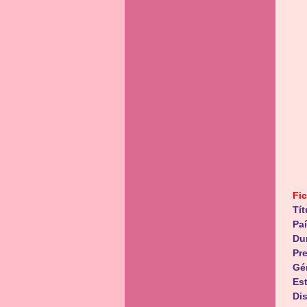
Fi
Tít
Pa
Du
Pr
Gé
Es
Dis