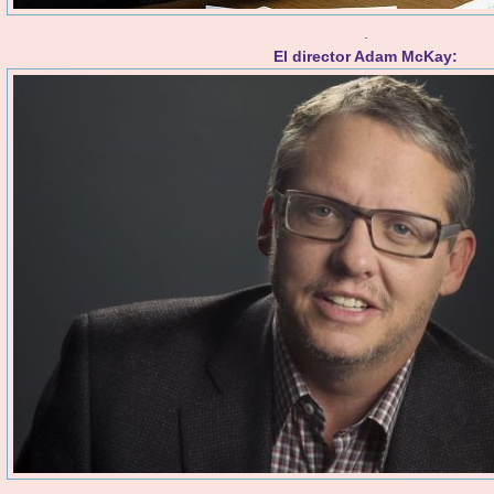
.
El director Adam McKay: