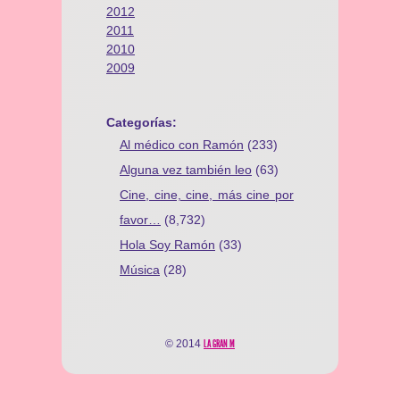
2012
2011
2010
2009
Categorías:
Al médico con Ramón
(233)
Alguna vez también leo
(63)
Cine, cine, cine, más cine por
favor…
(8,732)
Hola Soy Ramón
(33)
Música
(28)
© 2014
LA GRAN M