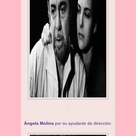
.
.
Ángela Molina
por su ayudante de dirección.
.