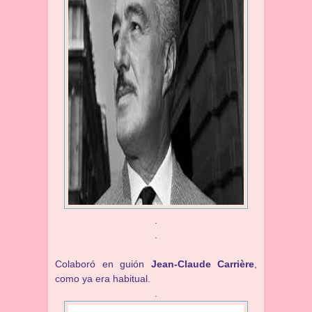
.
.
Colaboró en guión
Jean-Claude Carrière
,
como ya era habitual.
.