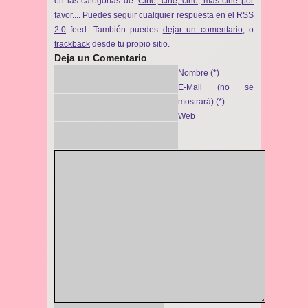
en las categorías de:
Cine, cine, cine, más cine por
favor...
. Puedes seguir cualquier respuesta en el
RSS
2.0
feed. También puedes
dejar un comentario
, o
trackback
desde tu propio sitio.
Deja un Comentario
Nombre (*)
E-Mail (no se
mostrará) (*)
Web