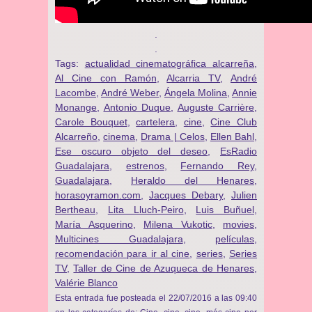
.
.
Tags:
actualidad cinematográfica alcarreña
,
Al Cine con Ramón
,
Alcarria TV
,
André
Lacombe
,
André Weber
,
Ángela Molina
,
Annie
Monange
,
Antonio Duque
,
Auguste Carrière
,
Carole Bouquet
,
cartelera
,
cine
,
Cine Club
Alcarreño
,
cinema
,
Drama | Celos
,
Ellen Bahl
,
Ese oscuro objeto del deseo
,
EsRadio
Guadalajara
,
estrenos
,
Fernando Rey
,
Guadalajara
,
Heraldo del Henares
,
horasoyramon.com
,
Jacques Debary
,
Julien
Bertheau
,
Lita Lluch-Peiro
,
Luis Buñuel
,
María Asquerino
,
Milena Vukotic
,
movies
,
Multicines Guadalajara
,
películas
,
recomendación para ir al cine
,
series
,
Series
TV
,
Taller de Cine de Azuqueca de Henares
,
Valérie Blanco
Esta entrada fue posteada el 22/07/2016 a las 09:40