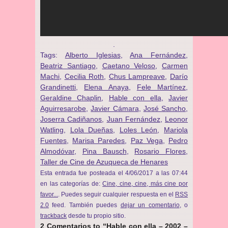
.
Tags:
Alberto Iglesias
,
Ana Fernández
,
Beatriz Santiago
,
Caetano Veloso
,
Carmen
Machi
,
Cecilia Roth
,
Chus Lampreave
,
Darío
Grandinetti
,
Elena Anaya
,
Fele Martínez
,
Geraldine Chaplin
,
Hable con ella
,
Javier
Aguirresarobe
,
Javier Cámara
,
José Sancho
,
Joserra Cadiñanos
,
Juan Fernández
,
Leonor
Watling
,
Lola Dueñas
,
Loles León
,
Mariola
Fuentes
,
Marisa Paredes
,
Paz Vega
,
Pedro
Almodóvar
,
Pina Bausch
,
Rosario Flores
,
Taller de Cine de Azuqueca de Henares
Esta entrada fue posteada el 4/06/2017 a las 07:44
en las categorías de:
Cine, cine, cine, más cine por
favor...
. Puedes seguir cualquier respuesta en el
RSS
2.0
feed. También puedes
dejar un comentario
, o
trackback
desde tu propio sitio.
2 Comentarios to “Hable con ella – 2002 –