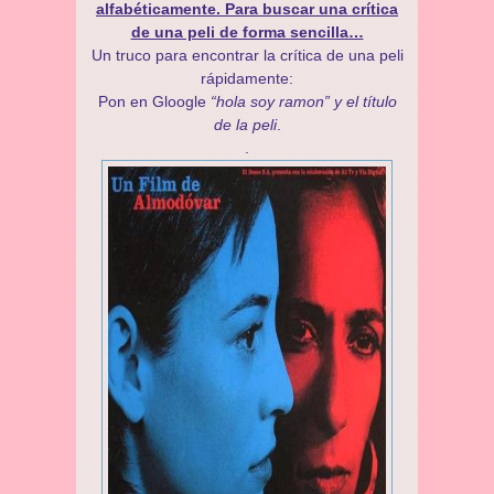
alfabéticamente. Para buscar una crítica
de una peli de forma sencilla…
Un truco para encontrar la crítica de una peli
rápidamente:
Pon en Gloogle
“hola soy ramon” y el título
de la peli
.
.