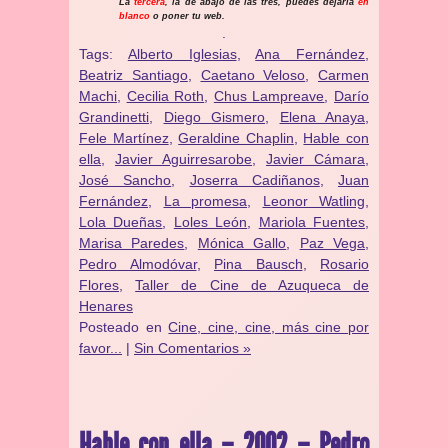
La
tercera
, la de abajo de las tres, puedes dejarla
en
blanco
o poner tu web.
.
Tags:
Alberto Iglesias
,
Ana Fernández
,
Beatriz Santiago
,
Caetano Veloso
,
Carmen
Machi
,
Cecilia Roth
,
Chus Lampreave
,
Darío
Grandinetti
,
Diego Gismero
,
Elena Anaya
,
Fele Martínez
,
Geraldine Chaplin
,
Hable con
ella
,
Javier Aguirresarobe
,
Javier Cámara
,
José Sancho
,
Joserra Cadiñanos
,
Juan
Fernández
,
La promesa
,
Leonor Watling
,
Lola Dueñas
,
Loles León
,
Mariola Fuentes
,
Marisa Paredes
,
Mónica Gallo
,
Paz Vega
,
Pedro Almodóvar
,
Pina Bausch
,
Rosario
Flores
,
Taller de Cine de Azuqueca de
Henares
Posteado en
Cine, cine, cine, más cine por
favor...
|
Sin Comentarios »
Hable con ella – 2002 – Pedro