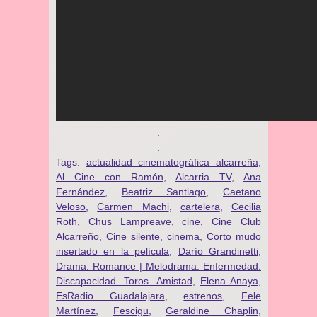
.
.
Tags:
actualidad cinematográfica alcarreña
,
Al Cine con Ramón
,
Alcarria TV
,
Ana
Fernández
,
Beatriz Santiago
,
Caetano
Veloso
,
Carmen Machi
,
cartelera
,
Cecilia
Roth
,
Chus Lampreave
,
cine
,
Cine Club
Alcarreño
,
Cine silente
,
cinema
,
Corto mudo
insertado en la película
,
Darío Grandinetti
,
Drama. Romance | Melodrama. Enfermedad.
Discapacidad. Toros. Amistad
,
Elena Anaya
,
EsRadio Guadalajara
,
estrenos
,
Fele
Martínez
,
Fescigu
,
Geraldine Chaplin
,