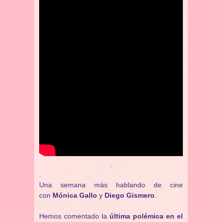
.
.
Una semana más hablando de cine
con
Mónica Gallo
y
Diego Gismero
.
.
Hemos comentado la
última polémica en el