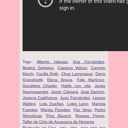
.
Tags:
Alberto Iglesias
,
Ana Fernández
,
Beatriz Santiago
,
Caetano Veloso
,
Carmen
Machi
,
Cecilia Roth
,
Chus Lampreave
,
Darío
Grandinetti
,
Elena Anaya
,
Fele Martínez
,
Geraldine Chaplin
,
Hable con ella
,
Javier
Aguirresarobe
,
Javier Cámara
,
José Sancho
,
Joserra Cadiñanos
,
Juan Fernández
,
Leonor
Watling
,
Lola Dueñas
,
Loles León
,
Mariola
Fuentes
,
Marisa Paredes
,
Paz Vega
,
Pedro
Almodóvar
,
Pina Bausch
,
Rosario Flores
,
Taller de Cine de Azuqueca de Henares
Posteado en
Cine, cine, cine, más cine por