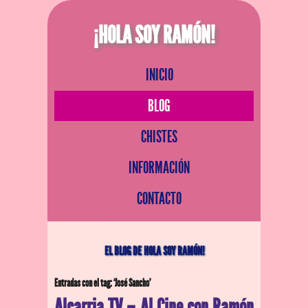
¡HOLA SOY RAMÓN!
INICIO
BLOG
CHISTES
INFORMACIÓN
CONTACTO
EL BLOG DE HOLA SOY RAMÓN!
Entradas con el tag: ‘José Sancho’
Alcarria TV – Al Cine con Ramón