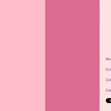
Mu
Crí
Co
Ca