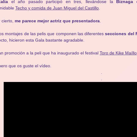
alia
el año pasado participó en tres, llevándose la
Biznaga 
rmidable
Techo y comida de Juan Miguel del Castillo
.
 cierto,
me parece mejor actriz que presentadora
.
s montajes de las pelis que componen las diferentes
secciones del F
ecto, hicieron esta Gala bastante agradable.
n promoción a la peli que ha inaugurado el festival
Toro de Kike Maíllo
ero que os guste el vídeo.
.
.