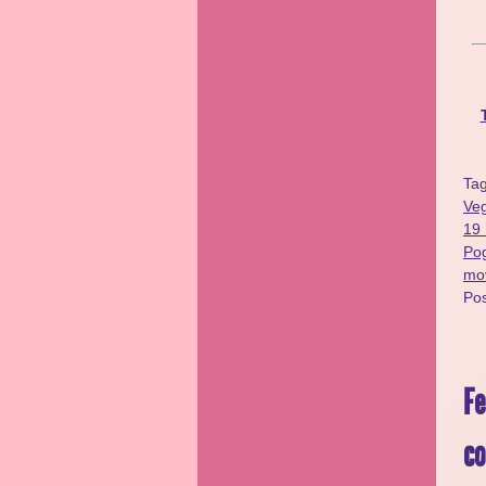
Ta
Ve
19
Po
mo
Po
Fe
co