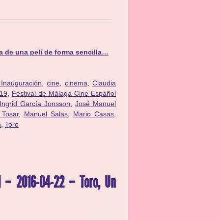
a de una peli de forma sencilla…
Inauguración
,
cine
,
cinema
,
Claudia
 19
,
Festival de Málaga Cine Español
Ingrid García Jonsson
,
José Manuel
 Tosar
,
Manuel Salas
,
Mario Casas
,
n
,
Toro
1 – 2016-04-22 – Toro, Un