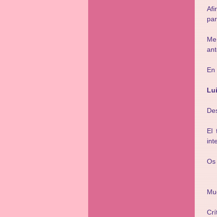
Af
pa
Me
ant
En 
Lu
De
El 
int
Os 
Mu
Crí