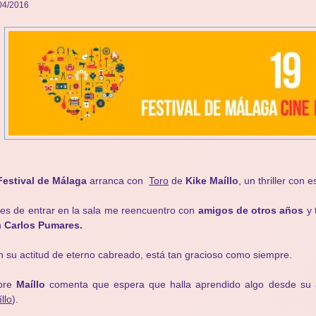
04/2016
Festival de Málaga
arranca con
Toro
de
Kike Maíllo
, un thriller con e
es de entrar en la sala me reencuentro con
amigos de otros años
y 
n
Carlos Pumares.
 su actitud de eterno cabreado, está tan gracioso como siempre.
bre
Maíllo
comenta que espera que halla aprendido algo desde su an
llo
).