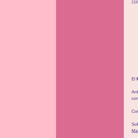
22/
El
Ant
co
Con
So
Maí