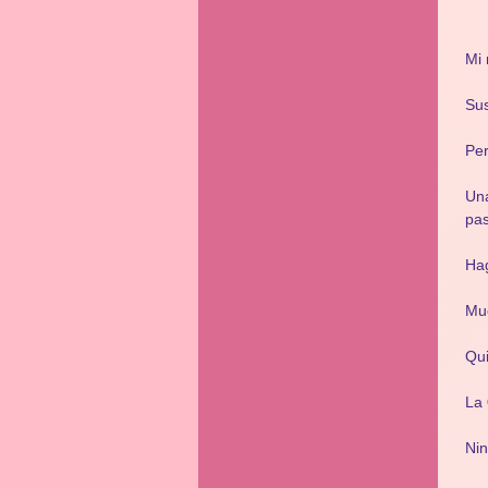
Mi
Sus
Per
Una
pas
Ha
Muc
Qui
La
Nin