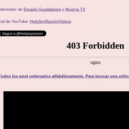
laborador de
Esradio Guadalajara
y
Alcarria TV
nal de YouTube:
HolaSoyRamónVídeos
Todos los post ordenados alfabéticamente. Para buscar una crític
.
.