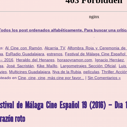
Todos los post ordenados alfabéticamente. Para buscar una crític
.
.
gs:
Al Cine con Ramón
,
Alcarria TV
,
Alfombra Roja y Ceremonia de 
ga
,
EsRadio Guadalajara
,
estrenos
,
Festival de Málaga Cine Español
 – 2016
,
Heraldo del Henares
,
horasoyramon.com
,
Ignacio Herráez
,
ga
,
José Sacristán
,
Kike Maíllo
,
Largometrajes Sección Oficial
,
Luis
vies
,
Multicines Guadalajara
,
Nya de la Rubia
,
películas
,
Thriller. Acció
steado en
Cine, cine, cine, más cine por favor...
|
Sin Comentarios »
stival de Málaga Cine Español 19 (2016) – Día 
razón roto