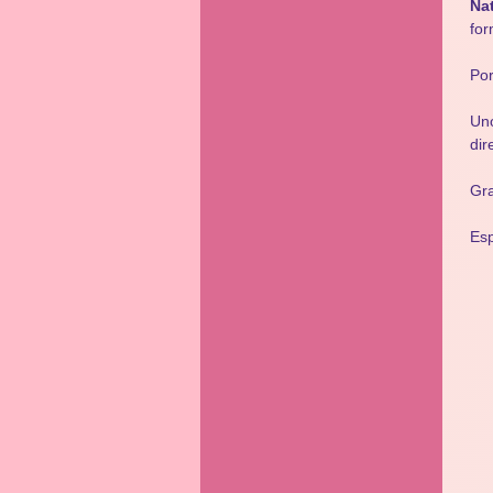
Nat
fo
Por
Uno
dir
Gra
Esp