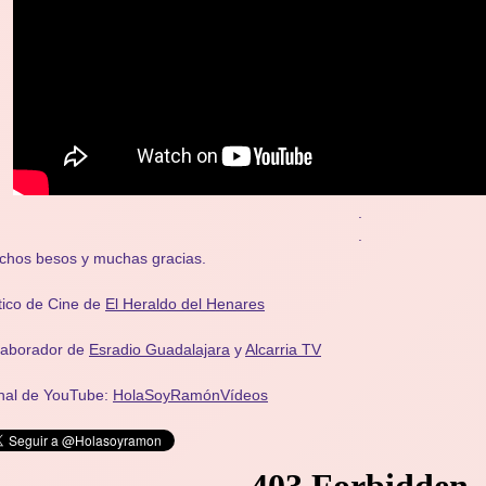
.
.
chos besos y muchas gracias.
tico de Cine de
El Heraldo del Henares
laborador de
Esradio Guadalajara
y
Alcarria TV
nal de YouTube:
HolaSoyRamónVídeos