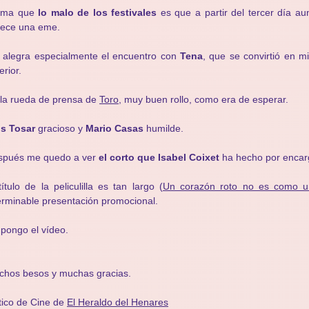
irma que
lo malo de los festivales
es que a partir del tercer día a
rece una eme.
 alegra especialmente el encuentro con
Tena
, que se convirtió en m
erior.
la rueda de prensa de
Toro
, muy buen rollo, como era de esperar.
is Tosar
gracioso y
Mario Casas
humilde.
spués me quedo a ver
el corto que Isabel Coixet
ha hecho por enca
título de la peliculilla es tan largo (
Un corazón roto no es como un
erminable presentación promocional.
pongo el vídeo.
chos besos y muchas gracias.
tico de Cine de
El Heraldo del Henares