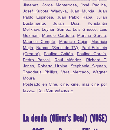
Jimenez
,
Jorge Monterrosa
,
José Padilha
,
Josef Kubota Wladyka
,
Juan Murcia
,
Juan
Pablo Espinosa
,
Juan Pablo Raba
,
Julian
Bustamante
,
Julián Díaz
,
Konstantin
Melikhov
,
Leynar Gomez
,
Luis Gnecco
,
Luis
Guzmán
,
Manolo Cardona
,
Martina García
,
Maurice Compte
,
Mauricio Cujar
,
Mauricio
Mejía
,
Narcos (Serie de TV)
,
Paul Eckstein
(Creator)
,
Paulina Gaitán
,
Paulina García
,
Pedro Pascal
,
Raúl Méndez
,
Richard T.
Jones
,
Roberto Urbina
,
Stephanie Sigman
,
Thaddeus Phillips
,
Vera Mercado
,
Wagner
Moura
Posteado en
Cine, cine, cine, más cine por
favor...
|
Sin Comentarios »
La deuda (Oliver’s Deal) (VOSE)