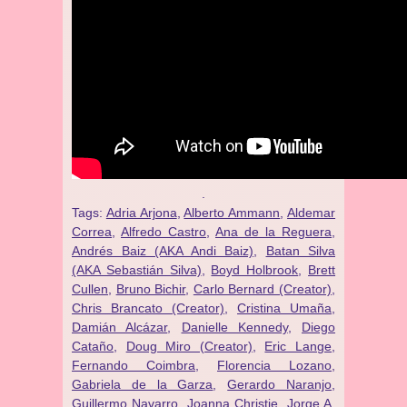
.
Tags:
Adria Arjona
,
Alberto Ammann
,
Aldemar
Correa
,
Alfredo Castro
,
Ana de la Reguera
,
Andrés Baiz (AKA Andi Baiz)
,
Batan Silva
(AKA Sebastián Silva)
,
Boyd Holbrook
,
Brett
Cullen
,
Bruno Bichir
,
Carlo Bernard (Creator)
,
Chris Brancato (Creator)
,
Cristina Umaña
,
Damián Alcázar
,
Danielle Kennedy
,
Diego
Cataño
,
Doug Miro (Creator)
,
Eric Lange
,
Fernando Coimbra
,
Florencia Lozano
,
Gabriela de la Garza
,
Gerardo Naranjo
,
Guillermo Navarro
,
Joanna Christie
,
Jorge A.