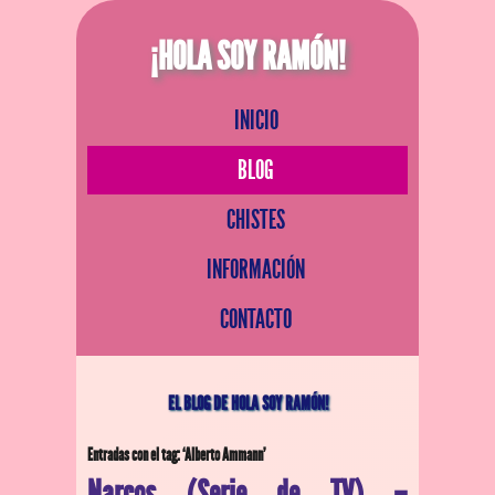
¡HOLA SOY RAMÓN!
INICIO
BLOG
CHISTES
INFORMACIÓN
CONTACTO
EL BLOG DE HOLA SOY RAMÓN!
Entradas con el tag: ‘Alberto Ammann’
Narcos (Serie de TV) –